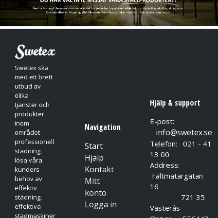
Svanen. Den Blå Ängeln garanterar att en produkt belastar
miljön mindre och uppfyller höga krav när det gäller skydd av
människors hälsa – samtidigt som den har samma lämplighet för
användning och kvalitet som andra produkter.
Swetex ska
med ett brett
utbud av
olika
Hjälp & support
tjänster och
produkter
E-post:
inom
Navigation
info@swetex.se
området
professionell
Telefon: 021 - 41
Start
städning,
13 00
Hjälp
lösa våra
Address:
Kontakt
kunders
Fältmätargatan
behov av
Mitt
16
effektiv
konto
721 35
städning,
Logga in
effektiva
Västerås
städmaskiner