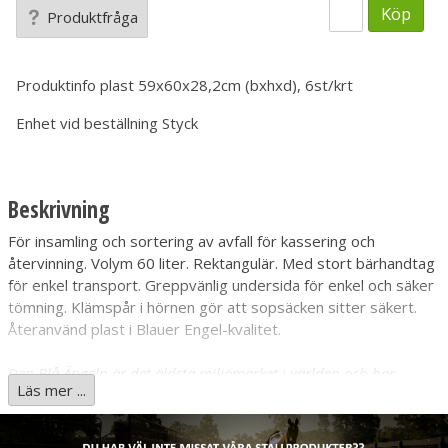
Köp
Produktfråga
Produktinfo
plast 59x60x28,2cm (bxhxd), 6st/krt
Enhet vid beställning
Styck
Beskrivning
För insamling och sortering av avfall för kassering och
återvinning. Volym 60 liter. Rektangulär. Med stort bärhandtag
för enkel transport. Greppvänlig undersida för enkel och säker
tömning. Klämspår i hörnen gör att sopsäcken sitter säkert.
Återanvänd plast i Blauer Engel-kvalitet.
Den Blå Ängeln är det äldsta miljömärket i världen och har
Läs mer ...
funnits ända sedan 1978. Kriterierna för denna miljömärkning
tas fram av det tyska naturvårdsverket och är en statlig och
frivillig miljömärkning, precis som svenska miljömärkningen