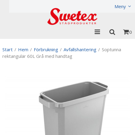
Produkten har lagts i din varukorg
Visa varukorgen
Til
Meny
0
Start
/
Hem
/
Förbrukning
/
Avfallshantering
/
Soptunna
rektangulär 60L Grå med handtag