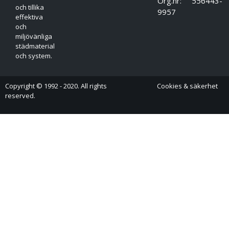
Org.nr: 556443-
och tillika
9957
effektiva
och
miljövänliga
städmaterial
och system.
Copyright © 1992 - 2020. All rights
Cookies & säkerhet
reserved.