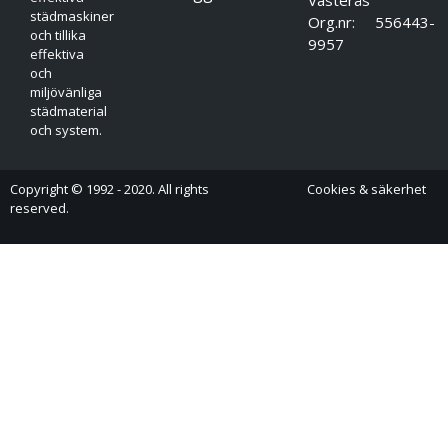
städmaskiner
Org.nr: 556443-
och tillika
9957
effektiva
och
miljövänliga
städmaterial
och system.
Copyright © 1992 - 2020. All rights
Cookies & säkerhet
reserved.