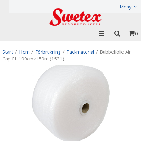
Produkten har lagts i din varukorg
Visa varukorgen
Til
Meny
0
Start
/
Hem
/
Förbrukning
/
Packmaterial
/
Bubbelfolie Air
Cap EL 100cmx150m (1531)