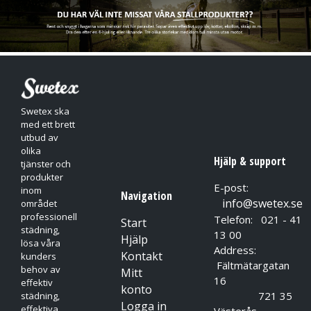
Swetex ska
med ett brett
utbud av
olika
Hjälp & support
tjänster och
produkter
E-post:
inom
Navigation
info@swetex.se
området
professionell
Telefon: 021 - 41
Start
städning,
13 00
Hjälp
lösa våra
Address:
Kontakt
kunders
Fältmätargatan
behov av
Mitt
16
effektiv
konto
721 35
städning,
Logga in
effektiva
Västerås