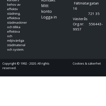
Fältmätargatan
behov av
Mitt
16
effektiv
konto
721 35
städning,
Logga in
effektiva
Västerås
städmaskiner
Org.nr: 556443-
och tillika
9957
effektiva
och
miljövänliga
städmaterial
och system.
Copyright © 1992 - 2020. All rights
Cookies & säkerhet
reserved.