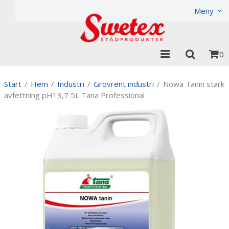
Produkten har lagts i din varukorg
Visa varukorgen
Til
Meny
0
Start
/
Hem
/
Industri
/
Grovrent industri
/
Nowa Tanin stark
avfettning pH13,7 5L Tana Professional