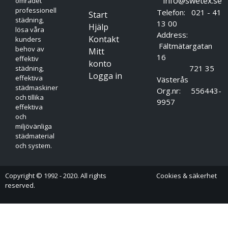
info@swetex.se
området
professionell
Telefon: 021 - 41
Start
städning,
13 00
Hjälp
lösa våra
Address:
Kontakt
kunders
Fältmätargatan
behov av
Mitt
16
effektiv
konto
721 35
städning,
Logga in
effektiva
Västerås
städmaskiner
Org.nr: 556443-
och tillika
9957
effektiva
och
miljövänliga
städmaterial
och system.
Copyright © 1992 - 2020. All rights
Cookies & säkerhet
reserved.