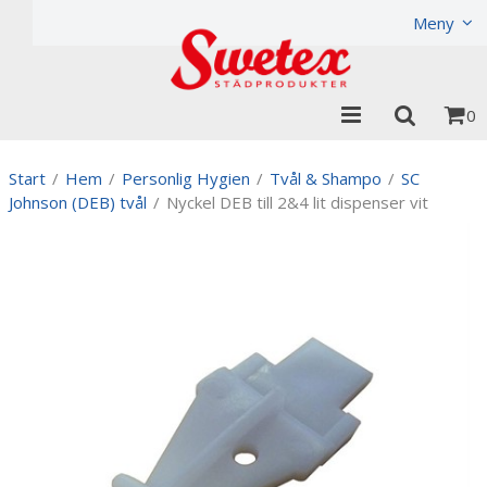
Produkten har lagts i din varukorg
Visa varukorgen
Til
Meny
0
Start
/
Hem
/
Personlig Hygien
/
Tvål & Shampo
/
SC
Johnson (DEB) tvål
/
Nyckel DEB till 2&4 lit dispenser vit