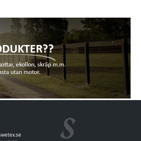
 och vaktbolag.
swetex.se