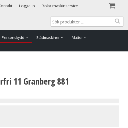
Visa varukorgen
Till kassan
Kontakt
Logga in
Boka maskinservice
Personskydd
Städmaskiner
Mattor
rfri 11 Granberg 881