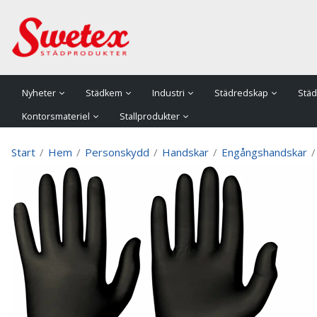
P
Nyheter
Städkem
Industri
Städredskap
Städ
Kontorsmateriel
Stallprodukter
Start
/
Hem
/
Personskydd
/
Handskar
/
Engångshandskar
/