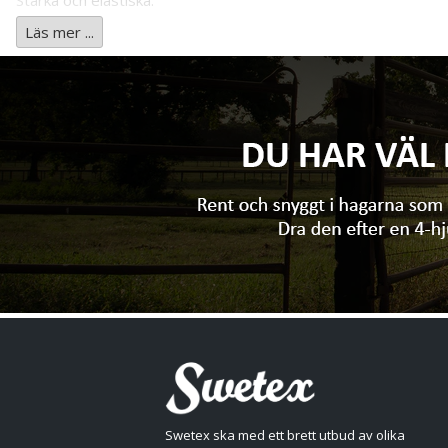
Starka och elastiska.
Testad godkänd för olika kemikalier (EN 374).
Läs mer ...
Mikroruggad ytstruktur på fingertopparna för bättre grepp.
Vikt 9.1 ± 0.4 g.
Lämpliga för:
Montering inom elektronikindustri, Bilindustrin, Hantering av f
Viktigt:
Vertikal resistens i enlighet med EN 16350:2014. Spänningsbe
Swetex ska med ett brett utbud av olika