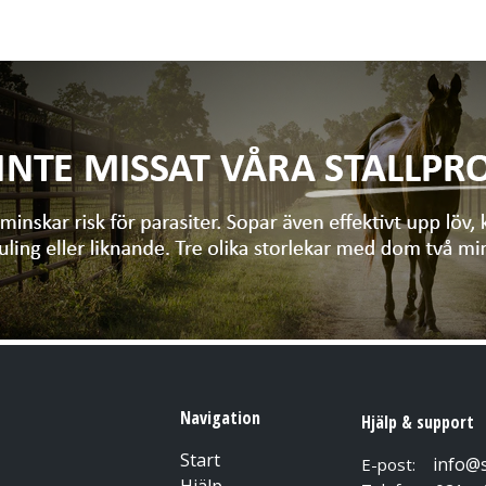
otofilm, Optisk verksamhet, Laboratorier, Tatueringsstudier, Polis
ständighet (ohms) 14.5 x 106
Navigation
Hjälp & support
Start
info@
E-post:
Hjälp