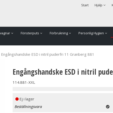
rodukten har lagts i din varukorg
Säkerhet & Cookies
Start
Hjälp
vagnar
Fönsterputs
Förbrukning
Personlig Hygien
Engångshandske ESD i nitril puderfri 11 Granberg 881
Engångshandske ESD i nitril pude
114.881-XXL
Ej i lager
Beställningsvara