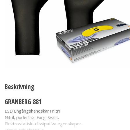
Beskrivning
GRANBERG 881
ESD Engångshandskar i nitril
Nitril, puderfria. Färg: Svart.
Elektrostatiskt dissipativa egenskaper.