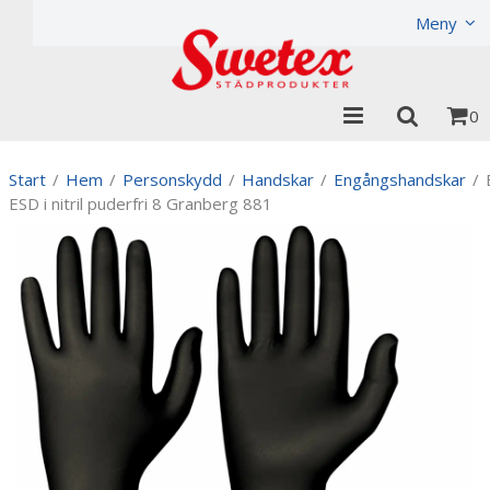
Produkten har lagts i din varukorg
Visa varukorgen
Meny
0
Start
/
Hem
/
Personskydd
/
Handskar
/
Engångshandskar
/
ESD i nitril puderfri 8 Granberg 881