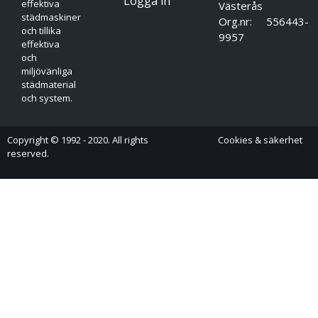
Logga in
effektiva
Västerås
städmaskiner
Org.nr: 556443-
och tillika
9957
effektiva
och
miljövänliga
städmaterial
och system.
Copyright © 1992 - 2020. All rights
Cookies & säkerhet
reserved.