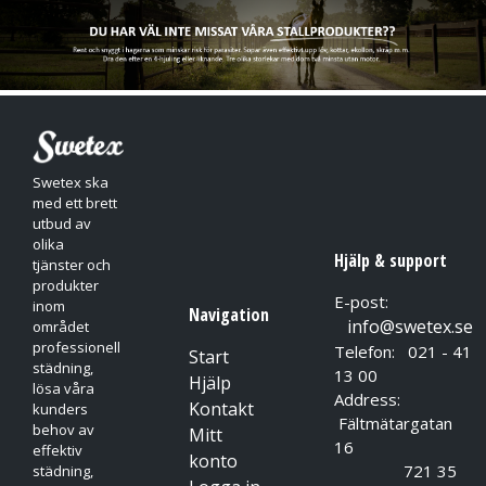
Vikt 9.1 ± 0.4 g.
Lämpliga för:
Montering inom elektronikindustri, Bilindustrin, Hantering av
fotofilm, Optisk verksamhet, Laboratorier, Tatueringsstudier,
Polis och vaktbolag.
Swetex ska
Viktigt:
med ett brett
utbud av
Vertikal resistens i enlighet med EN 16350:2014.
olika
Hjälp & support
Spänningsbeständighet (ohms) 14.5 x 106
tjänster och
produkter
E-post:
inom
Navigation
info@swetex.se
området
professionell
Telefon: 021 - 41
Start
städning,
13 00
Hjälp
lösa våra
Address:
Kontakt
kunders
Fältmätargatan
behov av
Mitt
16
effektiv
konto
721 35
städning,