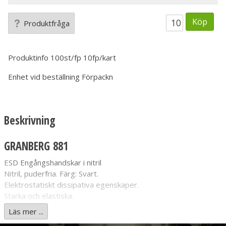
Köp
Produktfråga
Produktinfo
100st/fp 10fp/kart
Enhet vid beställning
Förpackn
Beskrivning
GRANBERG 881
ESD Engångshandskar i nitril
Nitril, puderfria. Färg: Svart.
Elektrostatiskt dissipativa egenskaper.
Starka och elastiska.
Testad godkänd för olika kemikalier (EN 374).
Läs mer ...
Mikroruggad ytstruktur på fingertopparna för bättre grepp.