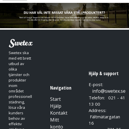
För extra komfort kan innerhandske användas.
Lämpliga för:
Bilindustri | Verkstäder | Lätt monteringsrabete |
Kemikalieindustri.
Swetex ska
med ett brett
utbud av
olika
Hjälp & support
tjänster och
produkter
E-post:
inom
Navigation
info@swetex.se
området
professionell
Telefon: 021 - 41
Start
städning,
13 00
Hjälp
lösa våra
Address:
Kontakt
kunders
Fältmätargatan
behov av
Mitt
16
effektiv
konto