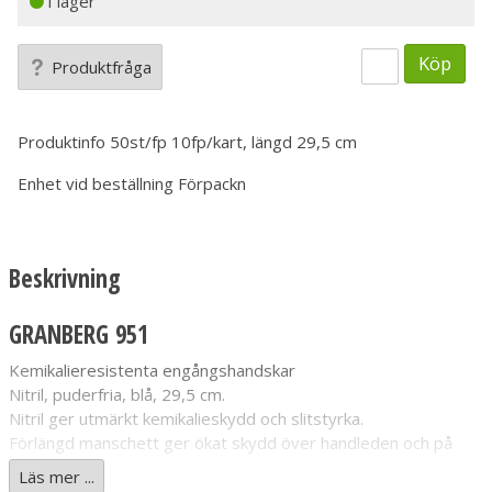
I lager
Köp
Produktfråga
Produktinfo
50st/fp 10fp/kart, längd 29,5 cm
Enhet vid beställning
Förpackn
Beskrivning
GRANBERG 951
Kemikalieresistenta engångshandskar
Nitril, puderfria, blå, 29,5 cm.
Nitril ger utmärkt kemikalieskydd och slitstyrka.
Förlängd manschett ger ökat skydd över handleden och på
underarmen.
Läs mer ...
Textuerad ytstruktur för bra torr- och våtgrepp.