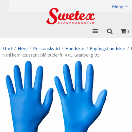
Produkten har lagts i din varukorg
Visa varukorgen
Meny
0
Start
/
Hem
/
Personskydd
/
Handskar
/
Engångshandskar
/
nitril kemresistent blå puderfri XXL Granberg 951