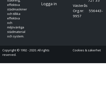
721 35
städning,
Logga in
effektiva
Västerås
städmaskiner
Org.nr: 556443-
och tillika
9957
effektiva
och
miljövänliga
städmaterial
och system.
Copyright © 1992 - 2020. All rights
Cookies & säkerhet
reserved.