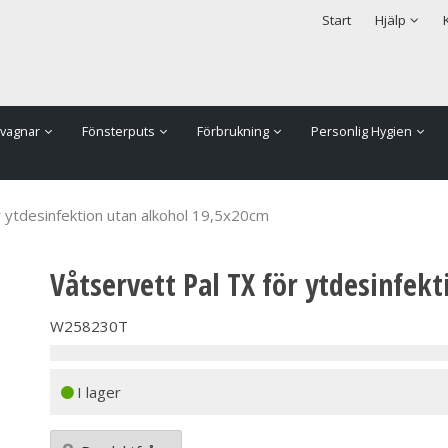
rodukten har lagts i din varukorg
Säkerhet & Cookies
Start
Hjälp
vagnar
Fönsterputs
Förbrukning
Personlig Hygien
r ytdesinfektion utan alkohol 19,5x20cm
Våtservett Pal TX för ytdesinfek
W258230T
I lager