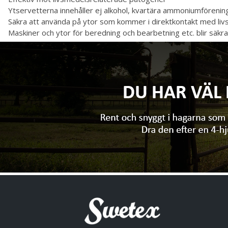
Ytservetterna innehåller ej alkohol, kvartära ammoniumföreni
Säkra att använda på ytor som kommer i direktkontakt med li
Maskiner och ytor för beredning och bearbetning etc. blir säkr