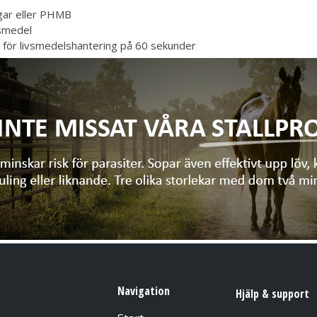
ngar eller PHMB
vsmedel
a för livsmedelshantering på 60 sekunder
Navigation
Hjälp & support