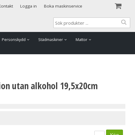
Visa varukorgen
Till kassan
Kontakt
Logga in
Boka maskinservice
Personskydd
Städmaskiner
Mattor
tion utan alkohol 19,5x20cm
Köp