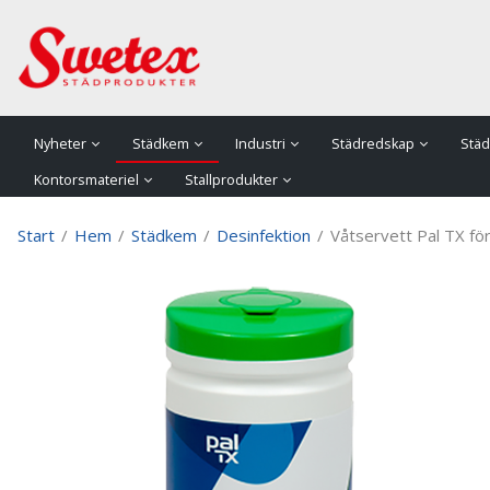
P
Nyheter
Städkem
Industri
Städredskap
Städ
Kontorsmateriel
Stallprodukter
Start
/
Hem
/
Städkem
/
Desinfektion
/
Våtservett Pal TX fö