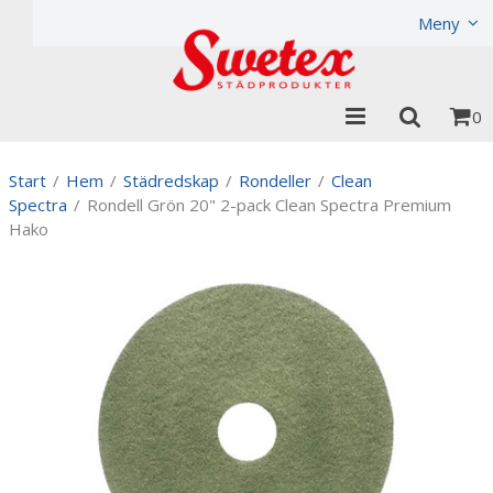
Produkten har lagts i din varukorg
Visa varukorgen
Til
Meny
0
Start
/
Hem
/
Städredskap
/
Rondeller
/
Clean
Spectra
/
Rondell Grön 20" 2-pack Clean Spectra Premium
Hako