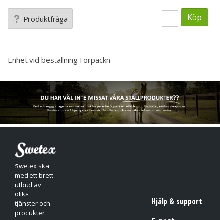
Köp
Produktfråga
Enhet vid beställning
Förpackn
Swetex ska
med ett brett
utbud av
olika
Hjälp & support
tjänster och
produkter
E-post: