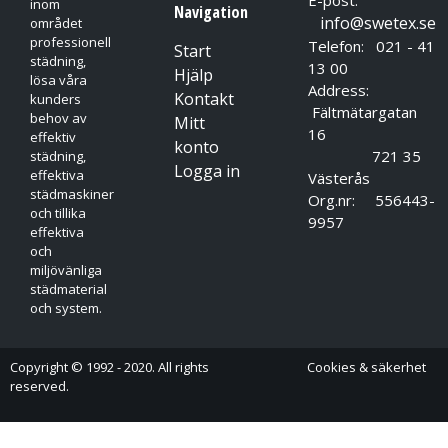
inom
Navigation
info@swetex.se
området
professionell
Telefon: 021 - 41
Start
städning,
13 00
Hjälp
lösa våra
Address:
Kontakt
kunders
Fältmätargatan
behov av
Mitt
16
effektiv
konto
721 35
städning,
Logga in
effektiva
Västerås
städmaskiner
Org.nr: 556443-
och tillika
9957
effektiva
och
miljövänliga
städmaterial
och system.
Copyright © 1992 - 2020. All rights
Cookies & säkerhet
reserved.