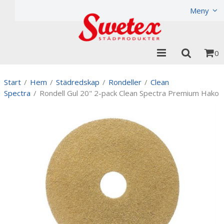
Produkten har lagts i din varukorg
Visa varukorgen
Til
Meny
0
Start
/
Hem
/
Städredskap
/
Rondeller
/
Clean
Spectra
/
Rondell Gul 20" 2-pack Clean Spectra Premium Hako