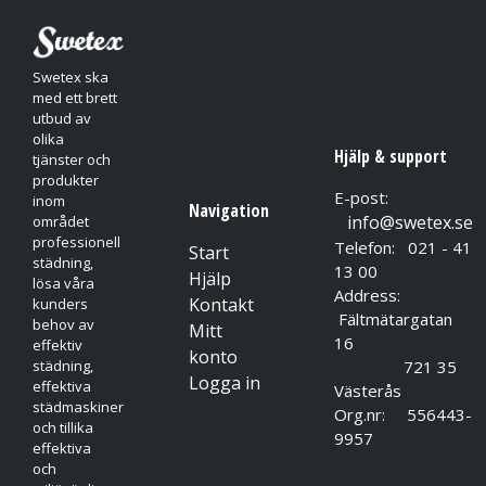
Swetex ska
med ett brett
utbud av
olika
Hjälp & support
tjänster och
produkter
E-post:
inom
Navigation
info@swetex.se
området
professionell
Telefon: 021 - 41
Start
städning,
13 00
Hjälp
lösa våra
Address:
Kontakt
kunders
Fältmätargatan
behov av
Mitt
16
effektiv
konto
721 35
städning,
Logga in
effektiva
Västerås
städmaskiner
Org.nr: 556443-
och tillika
9957
effektiva
och