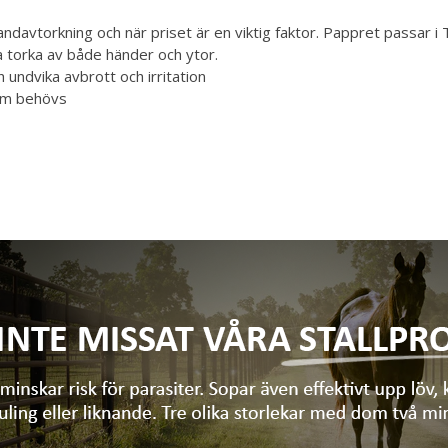
 handavtorkning och när priset är en viktig faktor. Pappret pass
a torka av både händer och ytor.
h undvika avbrott och irritation
om behövs