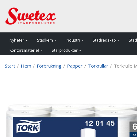
P
Nyheter
Städkem
Industri
Städredskap
Städ
Kontorsmateriel
Stallprodukter
Start
/
Hem
/
Förbrukning
/
Papper
/
Torkrullar
/
Torkrulle M