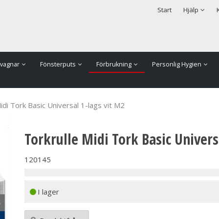
rodukten har lagts i din varukorg
Säkerhet & Cookies
Start
Hjälp
vagnar
Fönsterputs
Förbrukning
Personlig Hygien
idi Tork Basic Universal 1-lags vit M2
Torkrulle Midi Tork Basic Univers
120145
I lager