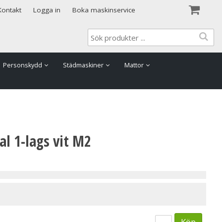
Visa varukorgen
Till kassan
Kontakt
Logga in
Boka maskinservice
Personskydd
Städmaskiner
Mattor
al 1-lags vit M2
Köp