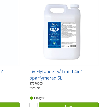
n1
Liv Flytande tvål mild 4in1
oparfymerad 5L
17270005
2st/kart
I lager
Köp