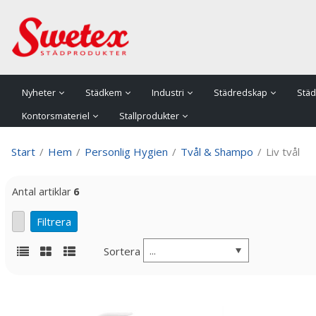
P
Nyheter
Städkem
Industri
Städredskap
Städ
Kontorsmateriel
Stallprodukter
Start
/
Hem
/
Personlig Hygien
/
Tvål & Shampo
/
Liv tvål
Antal artiklar
6
...
Sortera