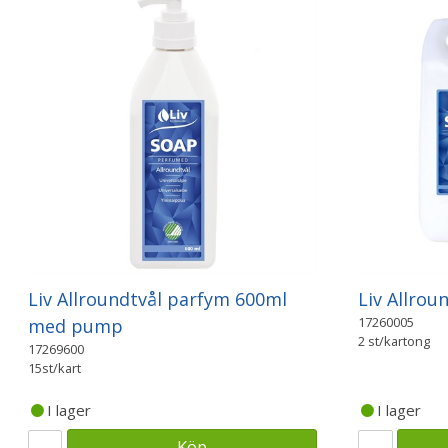
Liv Allroundtvål parfym 600ml
Liv Allrou
17260005
med pump
2 st/kartong
17269600
15st/kart
I lager
I lager
Köp