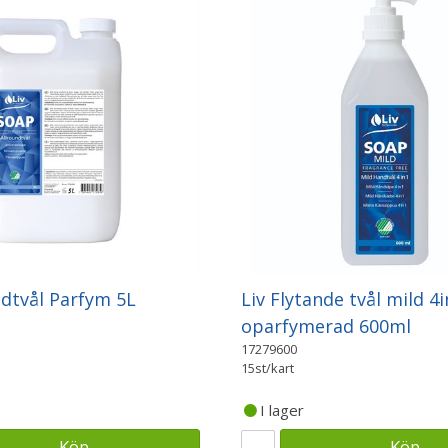
ndtvål Parfym 5L
Liv Flytande tvål mild 4i
oparfymerad 600ml
17279600
15st/kart
I lager
Köp
Köp