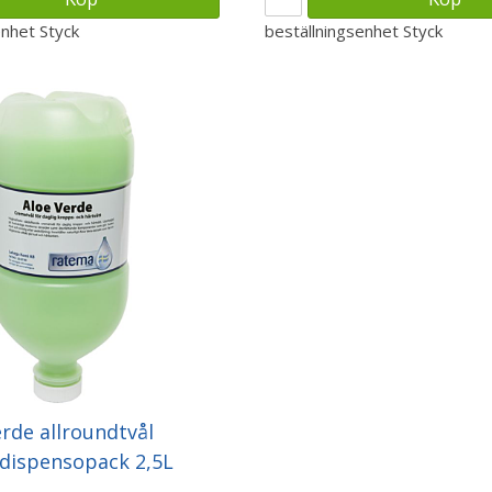
enhet
Styck
beställningsenhet
Styck
erde allroundtvål
dispensopack 2,5L