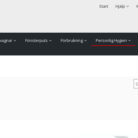
rodukten har lagts i din varukorg
Säkerhet & Cookies
Start
Hjälp
vagnar
Fönsterputs
Förbrukning
Personlig Hygien