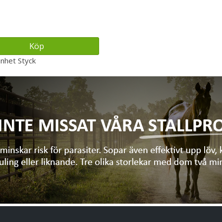
Köp
enhet
Styck