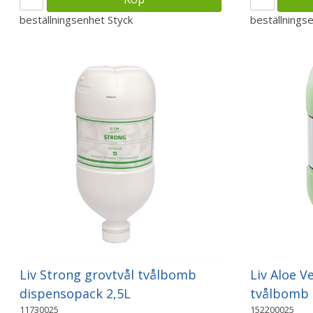
beställningsenhet
Styck
beställnings
Liv Strong grovtvål tvålbomb
Liv Aloe V
dispensopack 2,5L
tvålbomb 
11730025
152200025