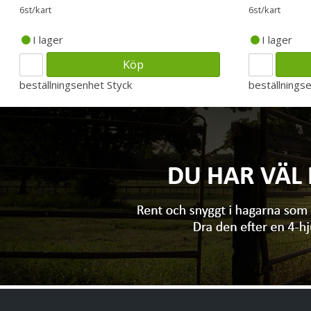
6st/kart
6st/kart
I lager
I lager
Köp
beställningsenhet
Styck
beställnings