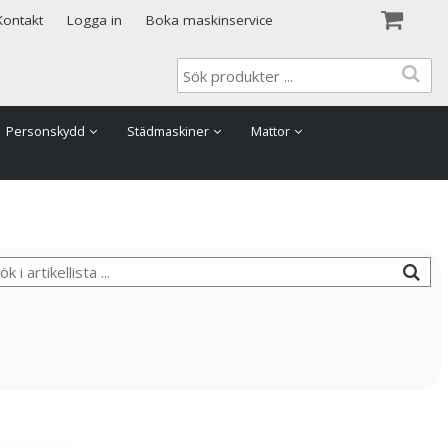
Visa varukorgen
Till kassan
Kontakt
Logga in
Boka maskinservice
Personskydd
Städmaskiner
Mattor