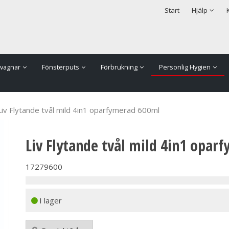
rodukten har lagts i din varukorg
Säkerhet & Cookies
Start
Hjälp
vagnar
Fönsterputs
Förbrukning
Personlig Hygien
Liv Flytande tvål mild 4in1 oparfymerad 600ml
Liv Flytande tvål mild 4in1 opar
17279600
I lager