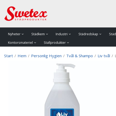
P
Nyheter
Städkem
Industri
Städredskap
Städ
Kontorsmateriel
Stallprodukter
Start
/
Hem
/
Personlig Hygien
/
Tvål & Shampo
/
Liv tvål
/