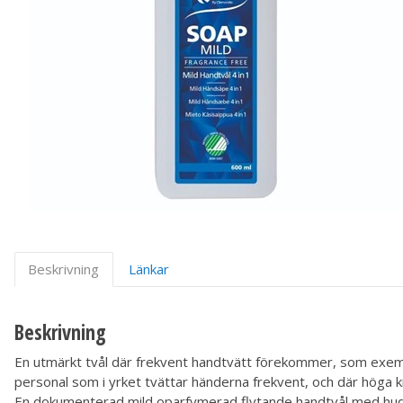
Beskrivning
Länkar
Beskrivning
En utmärkt tvål där frekvent handtvätt förekommer, som exemp
personal som i yrket tvättar händerna frekvent, och där höga k
En dokumenterad mild oparfymerad flytande handtvål med hudn