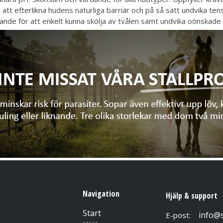
 att efterlikna hudens naturliga barriär och på så sätt undvika te
ande för att enkelt kunna skölja av tvålen samt undvika oönskade 
Navigation
Hjälp & support
Start
info@
E-post: