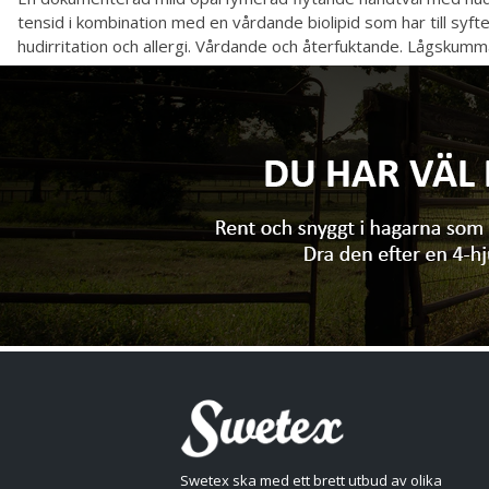
tensid i kombination med en vårdande biolipid som har till syfte
hudirritation och allergi. Vårdande och återfuktande. Lågskumm
Swetex ska med ett brett utbud av olika