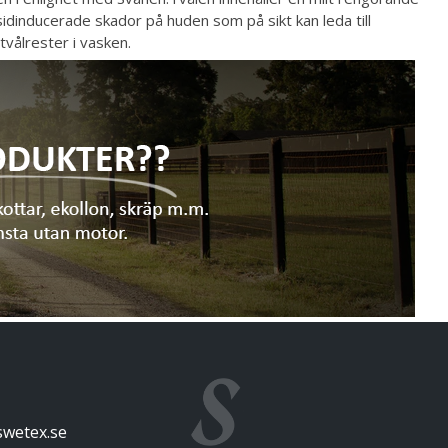
nsidinducerade skador på huden som på sikt kan leda till
tvålrester i vasken.
swetex.se