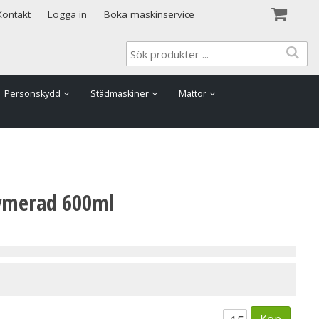
Visa varukorgen
Till kassan
Kontakt
Logga in
Boka maskinservice
Personskydd
Städmaskiner
Mattor
fymerad 600ml
Köp