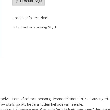
Produktfråga
Produktinfo
15st/kart
Enhet vid beställning
Styck
elvis inom vård- och omsorg. livsmedelsindustri, restaurang etc.
rav ställs på att bevara huden hel och välmående.
ära pH. Skonsam och vårdande för alla hudtyper. Uppfyller krave