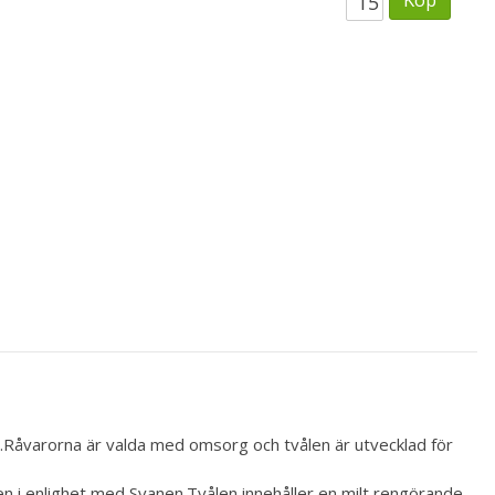
Råvarorna är valda med omsorg och tvålen är utvecklad för
n i enlighet med Svanen.Tvålen innehåller en milt rengörande