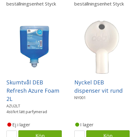
beställningsenhet
Styck
beställningsenhet
Styck
Skumtvål DEB
Nyckel DEB
Refresh Azure Foam
dispenser vit rund
NY001
2L
AZU2LT
4st/krt lätt parfymerad
Ej i lager
I lager
Köp
Köp