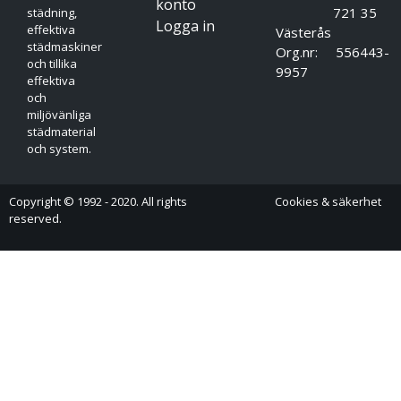
konto
721 35
städning,
Logga in
effektiva
Västerås
städmaskiner
Org.nr: 556443-
och tillika
9957
effektiva
och
miljövänliga
städmaterial
och system.
Copyright © 1992 - 2020. All rights
Cookies & säkerhet
reserved.