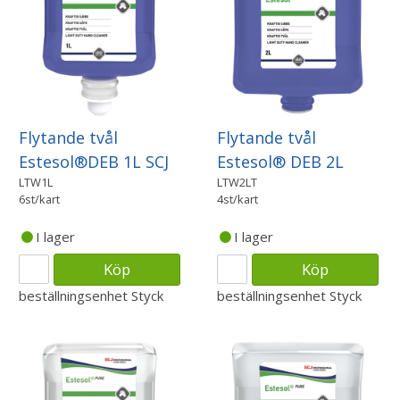
Flytande tvål
Flytande tvål
Estesol®DEB 1L SCJ
Estesol® DEB 2L
LTW1L
LTW2LT
6st/kart
4st/kart
I lager
I lager
Köp
Köp
beställningsenhet
Styck
beställningsenhet
Styck