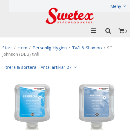
Produkten har lagts i din varukorg
Visa varukorgen
Til
Meny
0
Start
/
Hem
/
Personlig Hygien
/
Tvål & Shampo
/
SC
Johnson (DEB) tvål
Filtrera & sortera
Antal artiklar 27