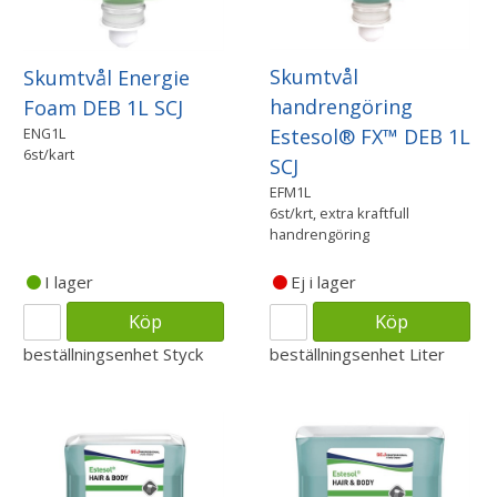
Skumtvål
Skumtvål Energie
handrengöring
Foam DEB 1L SCJ
ENG1L
Estesol® FX™ DEB 1L
6st/kart
SCJ
EFM1L
6st/krt, extra kraftfull
handrengöring
I lager
Ej i lager
Köp
Köp
beställningsenhet
Styck
beställningsenhet
Liter