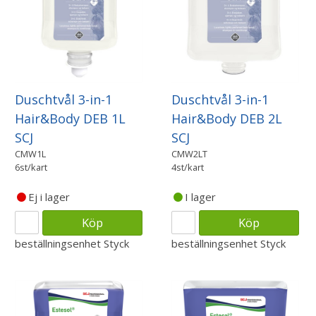
Duschtvål 3-in-1
Duschtvål 3-in-1
Hair&Body DEB 1L
Hair&Body DEB 2L
SCJ
SCJ
CMW1L
CMW2LT
6st/kart
4st/kart
Ej i lager
I lager
Köp
Köp
beställningsenhet
Styck
beställningsenhet
Styck