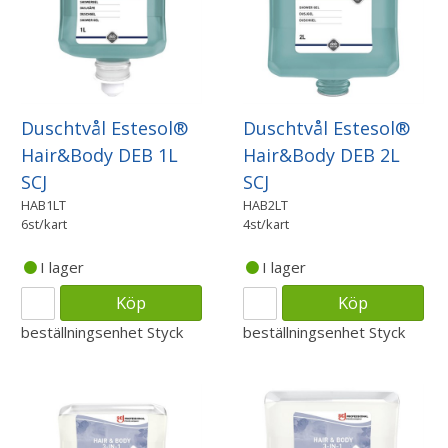
Duschtvål Estesol®
Duschtvål Estesol®
Hair&Body DEB 1L
Hair&Body DEB 2L
SCJ
SCJ
HAB1LT
HAB2LT
6st/kart
4st/kart
I lager
I lager
Köp
Köp
beställningsenhet
Styck
beställningsenhet
Styck