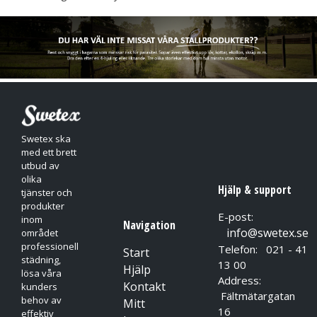
Swetex ska
med ett brett
utbud av
olika
Hjälp & support
tjänster och
produkter
E-post:
inom
Navigation
info@swetex.se
området
professionell
Telefon: 021 - 41
Start
städning,
13 00
Hjälp
lösa våra
Address:
Kontakt
kunders
Fältmätargatan
behov av
Mitt
16
effektiv