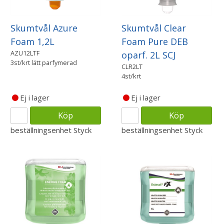
Skumtvål Azure
Skumtvål Clear
Foam 1,2L
Foam Pure DEB
AZU12LTF
oparf. 2L SCJ
3st/krt lätt parfymerad
CLR2LT
4st/krt
Ej i lager
Ej i lager
Köp
Köp
beställningsenhet
Styck
beställningsenhet
Styck