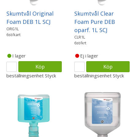
Skumtvål Original
Skumtvål Clear
Foam DEB 1L SCJ
Foam Pure DEB
ORG1L
oparf. 1L SCJ
6st/kart
CLR1L
6st/krt
I lager
Ej i lager
Köp
Köp
beställningsenhet
Styck
beställningsenhet
Styck