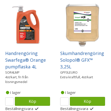
Handrengöring
Skumhandrengöring
Swarfega® Orange
Solopol® GFX™
pumpflaska 4L
3,25L
SOR4LMP
GPF3LEURO
4st/kart, fri från
Extra kraftfull, 4st/kart
lösningsmedel
I lager
I lager
Köp
Köp
Beställningsvara
Beställningsvara