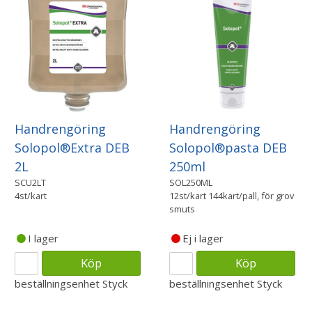
Handrengöring
Handrengöring
Solopol®Extra DEB
Solopol®pasta DEB
2L
250ml
SCU2LT
SOL250ML
4st/kart
12st/kart 144kart/pall, för grov
smuts
I lager
Ej i lager
Köp
Köp
beställningsenhet
Styck
beställningsenhet
Styck