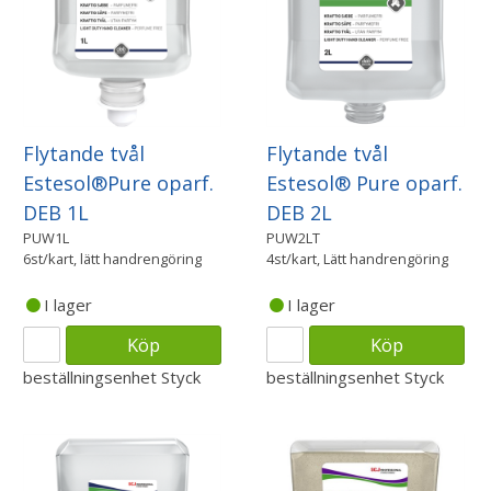
Flytande tvål
Flytande tvål
Estesol®Pure oparf.
Estesol® Pure oparf.
DEB 1L
DEB 2L
PUW1L
PUW2LT
6st/kart, lätt handrengöring
4st/kart, Lätt handrengöring
I lager
I lager
Köp
Köp
beställningsenhet
Styck
beställningsenhet
Styck