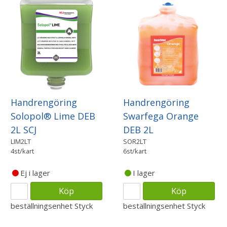
Handrengöring
Handrengöring
Solopol® Lime DEB
Swarfega Orange
2L SCJ
DEB 2L
LIM2LT
SOR2LT
4st/kart
6st/kart
Ej i lager
I lager
Köp
Köp
beställningsenhet
Styck
beställningsenhet
Styck