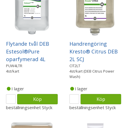
Flytande tvål DEB
Handrengöring
Estesol®Pure
Kresto® Citrus DEB
oparfymerad 4L
2L SCJ
PUW4LTR
CIT2LT
4st/kart
4st/kart (DEB Citrus Power
Wash)
I lager
I lager
Köp
Köp
beställningsenhet
Styck
beställningsenhet
Styck