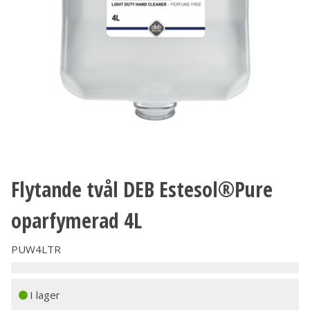
Flytande tvål DEB Estesol®Pure
oparfymerad 4L
PUW4LTR
I lager