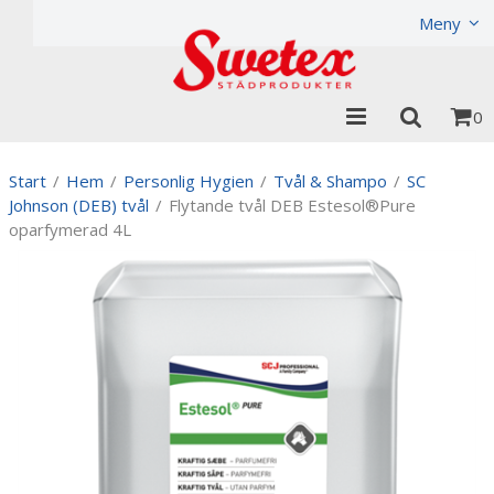
Produkten har lagts i din varukorg
Visa varukorgen
Til
Meny
0
Start
/
Hem
/
Personlig Hygien
/
Tvål & Shampo
/
SC
Johnson (DEB) tvål
/
Flytande tvål DEB Estesol®Pure
oparfymerad 4L