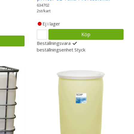
634702
2st/kart
Ej i lager
Köp
Beställningsvara
beställningsenhet
Styck