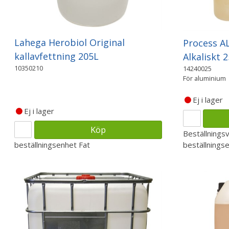
Lahega Herobiol Original
Process A
kallavfettning 205L
Alkaliskt 
10350210
14240025
För aluminium
Ej i lager
Ej i lager
Köp
Beställnings
beställningsenhet
Fat
beställnings