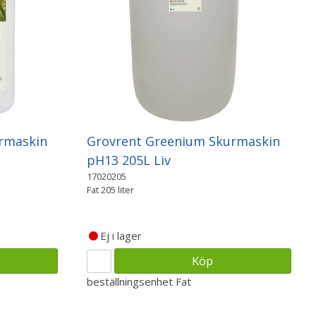
rmaskin
Grovrent Greenium Skurmaskin
pH13 205L Liv
17020205
Fat 205 liter
Ej i lager
Köp
beställningsenhet
Fat