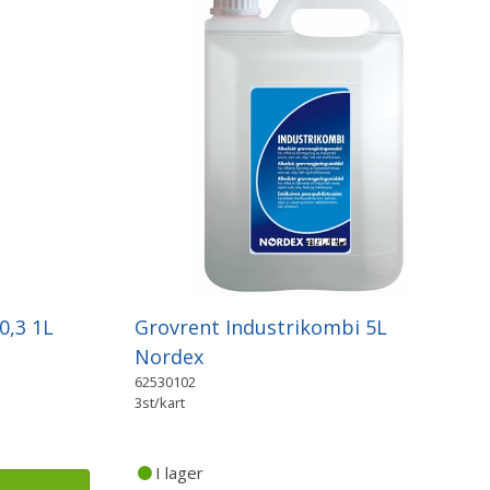
0,3 1L
Grovrent Industrikombi 5L
Nordex
62530102
3st/kart
I lager