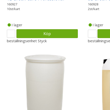
160927
160928
10st/kart
2st/kart
I lager
I lager
Köp
beställningsenhet
Styck
beställnings