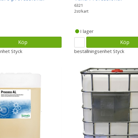
6321
2st/kart
I lager
Köp
Köp
enhet
Styck
beställningsenhet
Styck