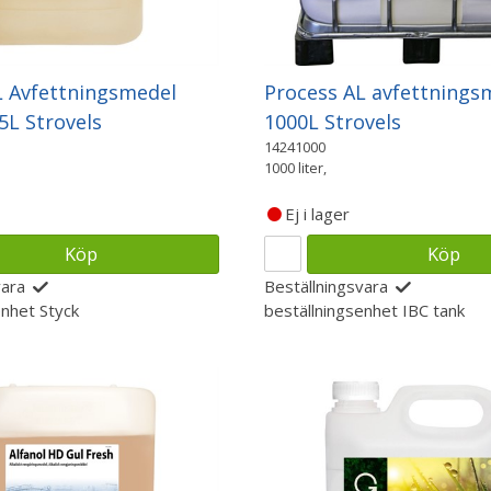
L Avfettningsmedel
Process AL avfettnings
25L Strovels
1000L Strovels
14241000
1000 liter,
Ej i lager
Köp
Köp
vara
Beställningsvara
enhet
Styck
beställningsenhet
IBC tank