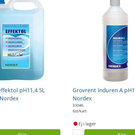
ffektol pH11,4 5L
Grovrent Induren A pH1
 Nordex
Nordex
33046
6st/kart
Ej i lager
Köp
Köp