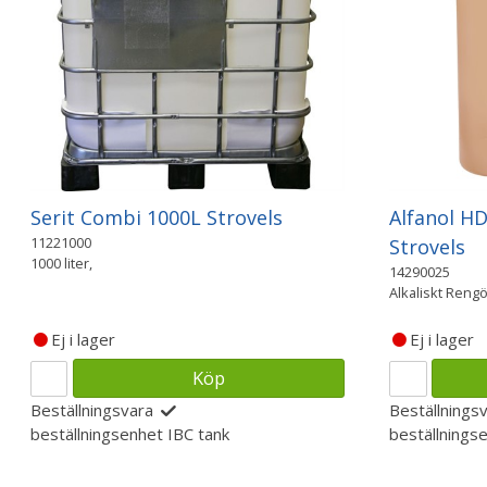
Serit Combi 1000L Strovels
Alfanol HD
11221000
Strovels
1000 liter,
14290025
Alkaliskt Reng
Ej i lager
Ej i lager
Köp
Beställningsvara
Beställnings
beställningsenhet
IBC tank
beställnings