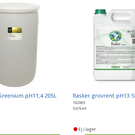
Greenium pH11,4 205L
Rasker grovrent pH13 5
162863
3st/kart
Ej i lager