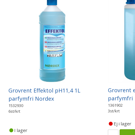
Grovrent e
Grovrent Effektol pH11,4 1L
parfymfri
parfymfri Nordex
1361902
1532930
3st/krt
6st/krt
Ej i lager
I lager