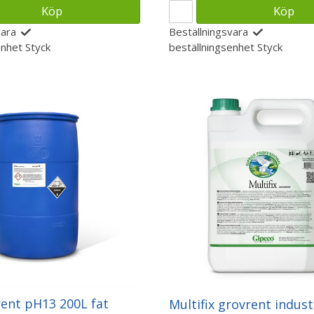
Köp
Köp
vara
Beställningsvara
enhet
Styck
beställningsenhet
Styck
rent pH13 200L fat
Multifix grovrent indust