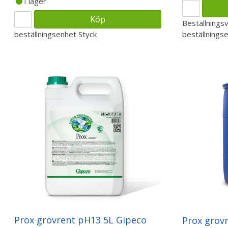
I lager
Köp
Beställnings
beställningsenhet
Styck
beställnings
Prox grovrent pH13 5L Gipeco
Prox grov