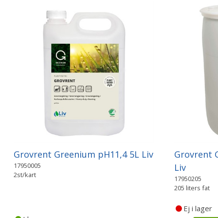
Grovrent Greenium pH11,4 5L Liv
Grovrent 
17950005
Liv
2st/kart
17950205
205 liters fat
Ej i lager