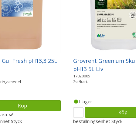
 Gul Fresh pH13,3 25L
Grovrent Greenium Sku
pH13 5L Liv
17020005
öringsmedel
2st/kart.
I lager
Köp
Köp
vara
enhet
Styck
beställningsenhet
Styck