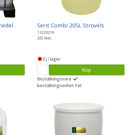
medel
Serit Combi 205L Strovels
11220210
205 liter,
Ej i lager
Köp
Beställningsvara
beställningsenhet
Fat