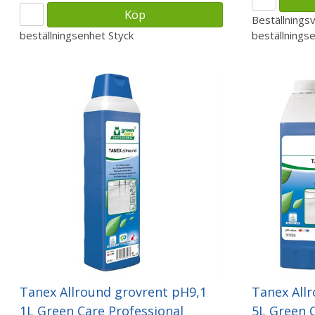
Köp
Beställnings
beställningsenhet
Styck
beställnings
Tanex Allround grovrent pH9,1
Tanex All
1L Green Care Professional
5L Green C