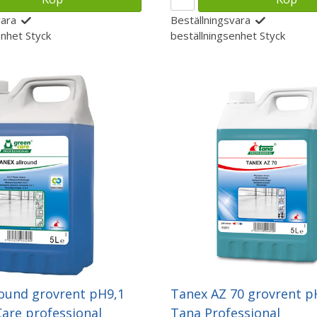
vara
Beställningsvara
enhet
Styck
beställningsenhet
Styck
round grovrent pH9,1
Tanex AZ 70 grovrent p
are professional
Tana Professional