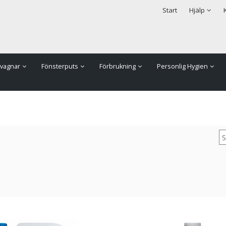
rodukten har lagts i din varukorg
Säkerhet & Cookies
Start
Hjälp
vagnar
Fönsterputs
Förbrukning
Personlig Hygien