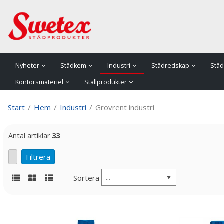
P
Nyheter
Städkem
Industri
Städredskap
Städ
Kontorsmateriel
Stallprodukter
Start
/
Hem
/
Industri
/
Grovrent industri
Antal artiklar
33
...
Sortera