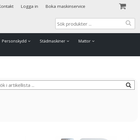
Visa varukorgen
Till kassan
Kontakt
Logga in
Boka maskinservice
Personskydd
Städmaskiner
Mattor