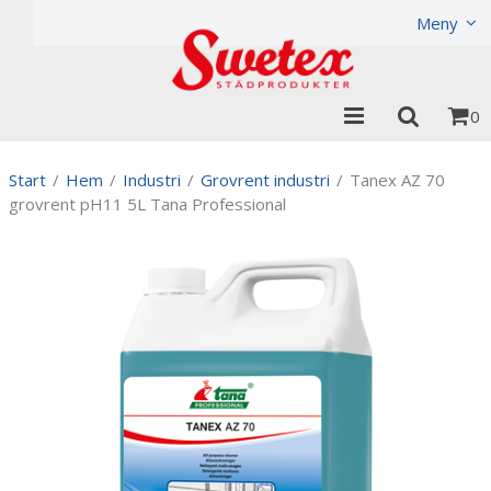
Produkten har lagts i din varukorg
Visa varukorgen
Til
Meny
0
Start
/
Hem
/
Industri
/
Grovrent industri
/
Tanex AZ 70
grovrent pH11 5L Tana Professional