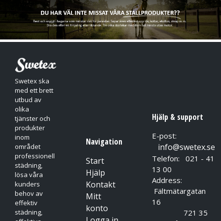
Swetex ska
med ett brett
utbud av
olika
Hjälp & support
tjänster och
produkter
E-post:
inom
Navigation
info@swetex.se
området
professionell
Telefon: 021 - 41
Start
städning,
13 00
Hjälp
lösa våra
Address:
Kontakt
kunders
Fältmätargatan
behov av
Mitt
16
effektiv
konto
721 35
städning,
Logga in