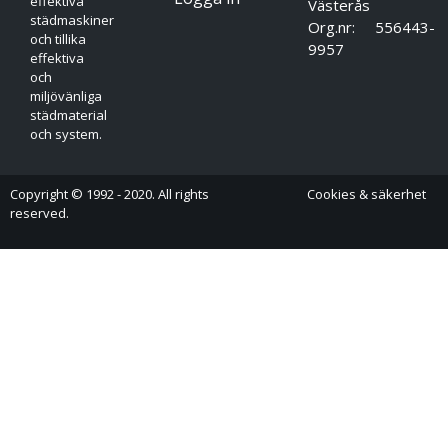
effektiva
Västerås
städmaskiner
Org.nr: 556443-
och tillika
9957
effektiva
och
miljövänliga
städmaterial
och system.
Copyright © 1992 - 2020. All rights
Cookies & säkerhet
reserved.