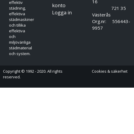
16
effektiv
konto
721 35
städning,
Logga in
effektiva
Västerås
städmaskiner
Org.nr: 556443-
och tillika
9957
effektiva
och
miljövänliga
städmaterial
och system.
Copyright © 1992 - 2020. All rights
Cookies & säkerhet
reserved.