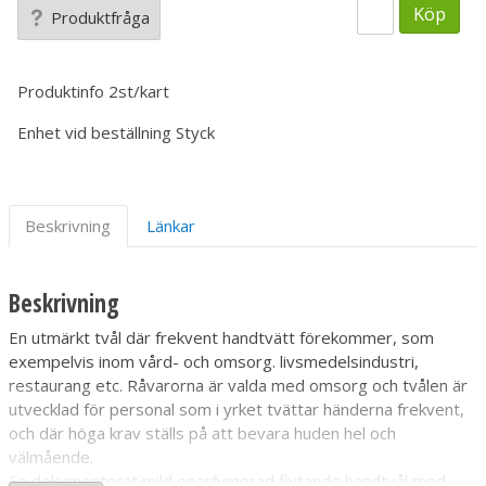
Köp
Produktfråga
Produktinfo
2st/kart
Enhet vid beställning
Styck
Beskrivning
Länkar
Beskrivning
En utmärkt tvål där frekvent handtvätt förekommer, som
exempelvis inom vård- och omsorg. livsmedelsindustri,
restaurang etc. Råvarorna är valda med omsorg och tvålen är
utvecklad för personal som i yrket tvättar händerna frekvent,
och där höga krav ställs på att bevara huden hel och
välmående.
En dokumenterat mild oparfymerad flytande handtvål med