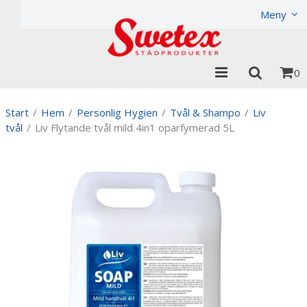
Produkten har lagts i din varukorg
Visa varukorgen
Til
Meny
0
Start
/
Hem
/
Personlig Hygien
/
Tvål & Shampo
/
Liv
tvål
/
Liv Flytande tvål mild 4in1 oparfymerad 5L