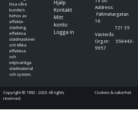
13 00
Hjälp
lösa våra
Address:
Kontakt
kunders
Fältmätargatan
behov av
Mitt
16
effektiv
konto
721 35
städning,
Logga in
effektiva
Västerås
städmaskiner
Org.nr: 556443-
och tillika
9957
effektiva
och
miljövänliga
städmaterial
och system.
Copyright © 1992 - 2020. All rights
Cookies & säkerhet
reserved.