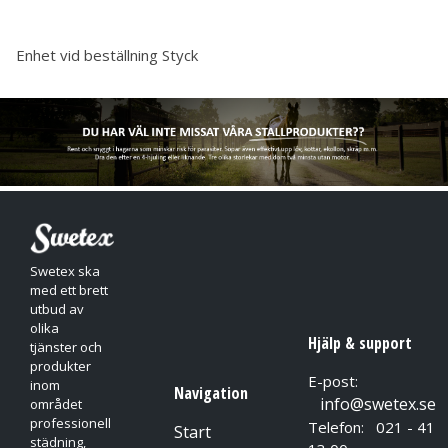
Enhet vid beställning
Styck
Swetex ska
med ett brett
utbud av
olika
Hjälp & support
tjänster och
produkter
E-post:
inom
Navigation
info@swetex.se
området
professionell
Telefon: 021 - 41
Start
städning,