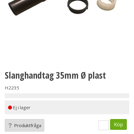
Slanghandtag 35mm Ø plast
H2235
Ej i lager
Köp
Produktfråga