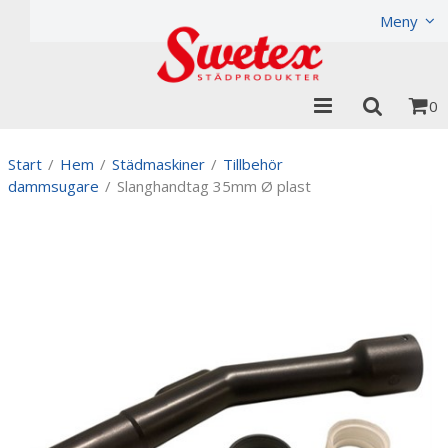
Produkten har lagts i din varukorg
Visa varukorgen
Til
Meny
0
Start
/
Hem
/
Städmaskiner
/
Tillbehör
dammsugare
/
Slanghandtag 35mm Ø plast