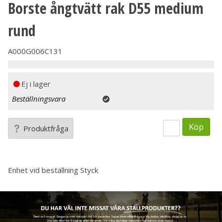
Borste ångtvätt rak D55 medium
rund
A000G006C131
Ej i lager
Beställningsvara
Köp
Produktfråga
Enhet vid beställning
Styck