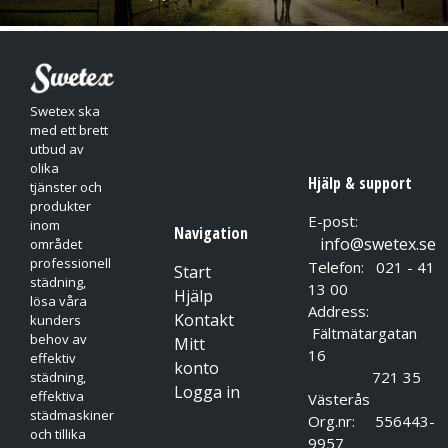
Swetex ska
med ett brett
utbud av
olika
Hjälp & support
tjänster och
produkter
E-post:
inom
Navigation
info@swetex.se
området
professionell
Telefon: 021 - 41
Start
städning,
13 00
Hjälp
lösa våra
Address:
Kontakt
kunders
Fältmätargatan
behov av
Mitt
16
effektiv
konto
721 35
städning,
Logga in
effektiva
Västerås
städmaskiner
Org.nr: 556443-
och tillika
9957