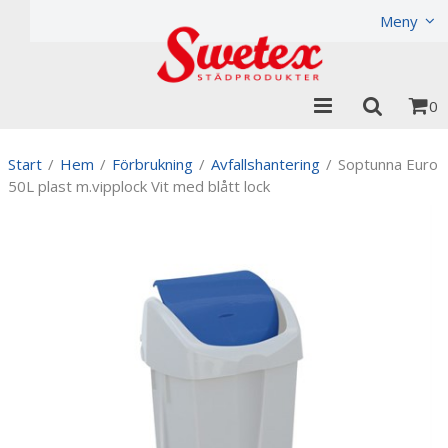
Produkten har lagts i din varukorg
Visa varukorgen
Til
Meny
0
Start
/
Hem
/
Förbrukning
/
Avfallshantering
/
Soptunna Euro
50L plast m.vipplock Vit med blått lock