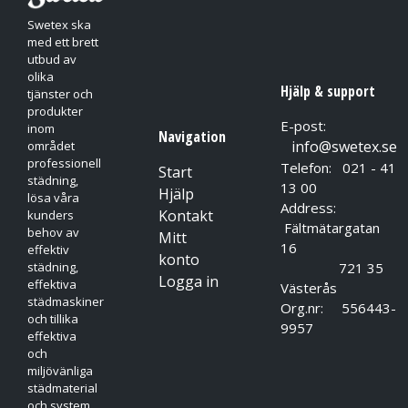
Swetex ska
med ett brett
utbud av
olika
Hjälp & support
tjänster och
produkter
E-post:
inom
Navigation
info@swetex.se
området
professionell
Telefon: 021 - 41
Start
städning,
13 00
Hjälp
lösa våra
Address:
Kontakt
kunders
Fältmätargatan
behov av
Mitt
16
effektiv
konto
721 35
städning,
Logga in
effektiva
Västerås
städmaskiner
Org.nr: 556443-
och tillika
9957
effektiva
och
miljövänliga
städmaterial
och system.