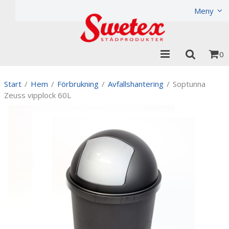
Produkten har lagts i din varukorg
Visa varukorgen
Til
Meny
0
Start
/
Hem
/
Förbrukning
/
Avfallshantering
/
Soptunna
Zeuss vipplock 60L