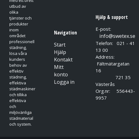
med ett brett
utbud av
olika
Hjälp & support
tjänster och
produkter
E-post:
inom
Navigation
info@swetex.se
området
professionell
Telefon: 021 - 41
Start
städning,
13 00
Hjälp
lösa våra
Address:
Kontakt
kunders
Fältmätargatan
behov av
Mitt
16
effektiv
konto
721 35
städning,
Logga in
effektiva
Västerås
städmaskiner
Org.nr: 556443-
och tillika
9957
effektiva
och
miljövänliga
städmaterial
och system.