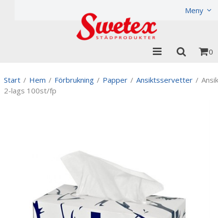
Produkten har lagts i din varukorg
Visa varukorgen
Til
Meny
0
Start
/
Hem
/
Förbrukning
/
Papper
/
Ansiktsservetter
/
Ansi
2-lags 100st/fp