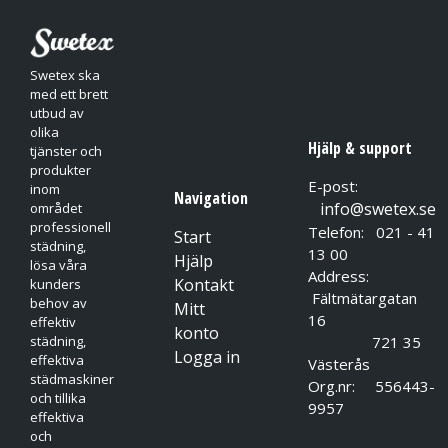
Swetex ska
med ett brett
utbud av
olika
Hjälp & support
tjänster och
produkter
E-post:
inom
Navigation
info@swetex.se
området
professionell
Telefon: 021 - 41
Start
städning,
13 00
Hjälp
lösa våra
Address:
Kontakt
kunders
Fältmätargatan
behov av
Mitt
16
effektiv
konto
721 35
städning,
Logga in
effektiva
Västerås
städmaskiner
Org.nr: 556443-
och tillika
9957
effektiva
och