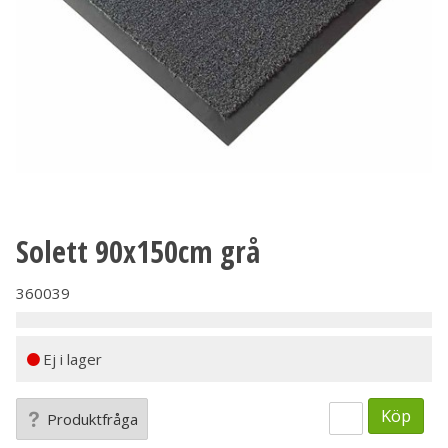
Solett 90x150cm grå
360039
Ej i lager
Köp
Produktfråga