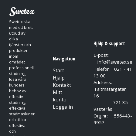
Soletts färgställningar matchar kombimattan Allt i Ett.
Swetex ska
med ett brett
utbud av
olika
Hjälp & support
tjänster och
produkter
E-post:
inom
Navigation
info@swetex.se
området
professionell
Telefon: 021 - 41
Start
städning,
13 00
Hjälp
lösa våra
Address:
Kontakt
kunders
Fältmätargatan
behov av
Mitt
16
effektiv
konto
721 35
städning,
Logga in
effektiva
Västerås
städmaskiner
Org.nr: 556443-
och tillika
9957
effektiva
och