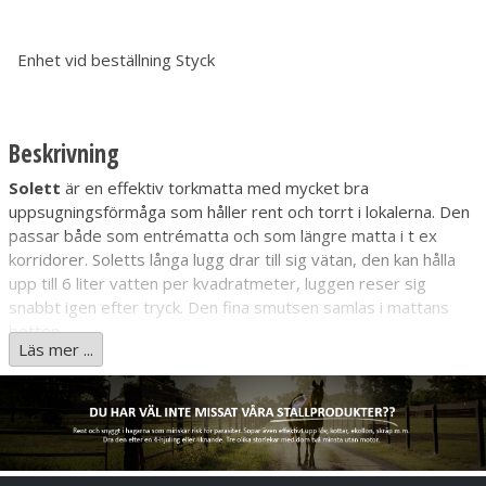
Enhet vid beställning
Styck
Beskrivning
Solett
är en effektiv torkmatta med mycket bra
uppsugningsförmåga som håller rent och torrt i lokalerna. Den
passar både som entrématta och som längre matta i t ex
korridorer. Soletts långa lugg drar till sig vätan, den kan hålla
upp till 6 liter vatten per kvadratmeter, luggen reser sig
snabbt igen efter tryck. Den fina smutsen samlas i mattans
botten.
Läs mer ...
Solett tål de flesta städkemikalier, dammsug eller spola av
den, Solett är lätt att få ren.
Solett finns i färdiga storlekar och som rullvara i tre bredder.
Kapa själv rullvaran till valfria längder eller beställ på löpmeter,
så kan du få kantning även på kortsidorna. Mattan går att
klippa och skära i utan att den repar upp sig.