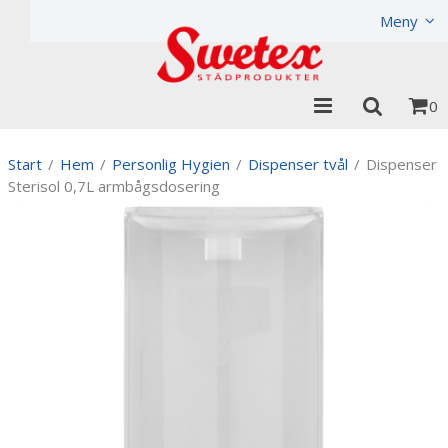
Produkten har lagts i din varukorg
Visa varukorgen
Til
Meny
0
Start
/
Hem
/
Personlig Hygien
/
Dispenser tvål
/
Dispenser
Sterisol 0,7L armbågsdosering