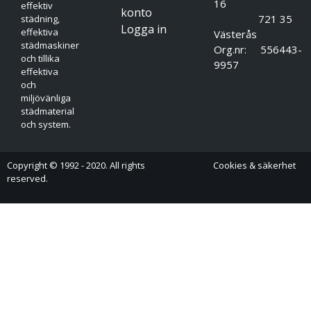
16
effektiv
ofta.
konto
721 35
städning,
Mått: Höjd 200 mm x Bredd 115 mm x Djup 120 mm.
Logga in
effektiva
Västerås
städmaskiner
Org.nr: 556443-
och tillika
9957
effektiva
och
miljövänliga
städmaterial
och system.
Copyright © 1992 - 2020. All rights
Cookies & säkerhet
reserved.