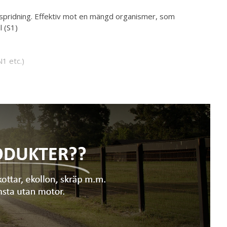
sspridning. Effektiv mot en mängd organismer, som
l (S1)
1 etc.)