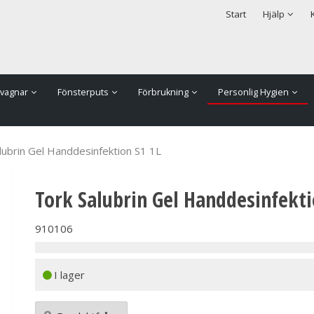
rodukten har lagts i din varukorg
Säkerhet & Cookies
Start
Hjälp
vagnar
Fönsterputs
Förbrukning
Personlig Hygien
lubrin Gel Handdesinfektion S1 1L
Tork Salubrin Gel Handdesinfekti
910106
I lager