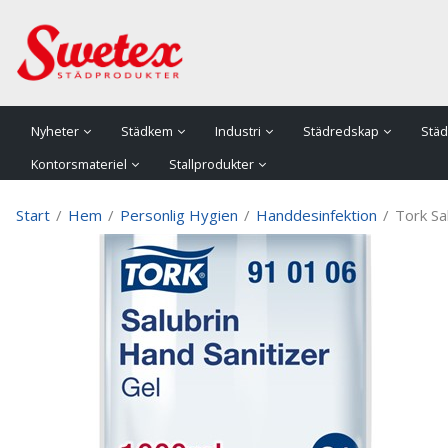
P
Nyheter
Städkem
Industri
Städredskap
Städ
Kontorsmateriel
Stallprodukter
Start
/
Hem
/
Personlig Hygien
/
Handdesinfektion
/
Tork Sa