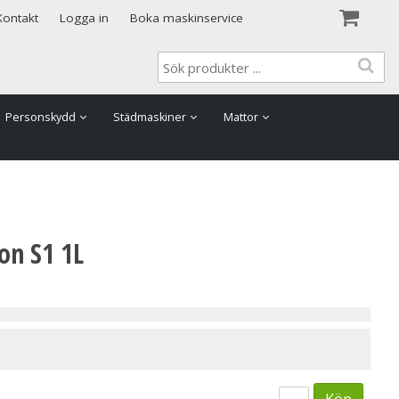
Visa varukorgen
Till kassan
Kontakt
Logga in
Boka maskinservice
Personskydd
Städmaskiner
Mattor
on S1 1L
Köp