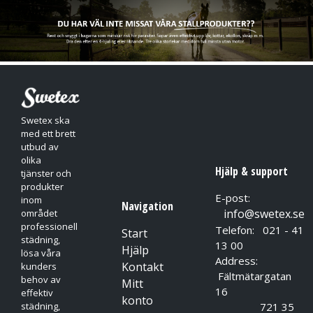
Inga latexproteiner eller acceleratorer
Swetex ska
med ett brett
utbud av
olika
Hjälp & support
tjänster och
produkter
E-post:
inom
Navigation
info@swetex.se
området
professionell
Telefon: 021 - 41
Start
städning,
13 00
Hjälp
lösa våra
Address:
Kontakt
kunders
Fältmätargatan
behov av
Mitt
16
effektiv
konto
721 35
städning,