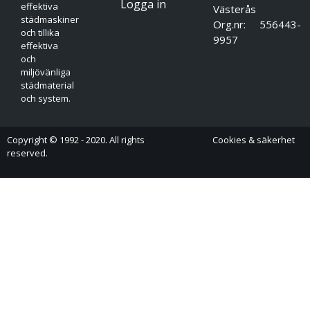
Logga in
effektiva
Västerås
städmaskiner
Org.nr: 556443-
och tillika
9957
effektiva
och
miljövänliga
städmaterial
och system.
Copyright © 1992 - 2020. All rights
Cookies & säkerhet
reserved.