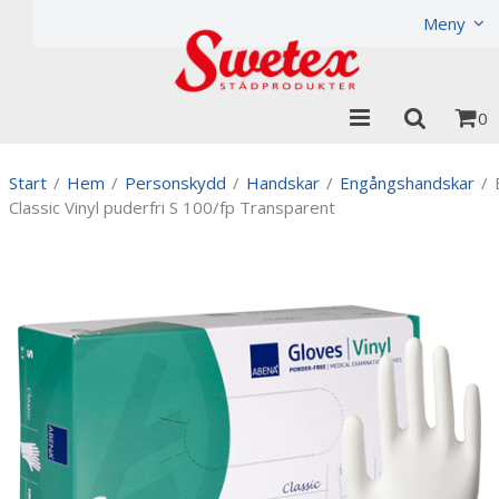
Produkten har lagts i din varukorg
Visa varukorgen
Meny
0
Start
/
Hem
/
Personskydd
/
Handskar
/
Engångshandskar
/
Classic Vinyl puderfri S 100/fp Transparent