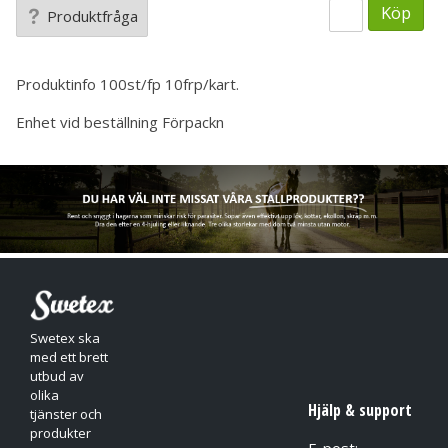
Köp
Produktfråga
Produktinfo
100st/fp 10frp/kart.
Enhet vid beställning
Förpackn
Swetex ska
med ett brett
utbud av
olika
Hjälp & support
tjänster och
produkter
E-post: