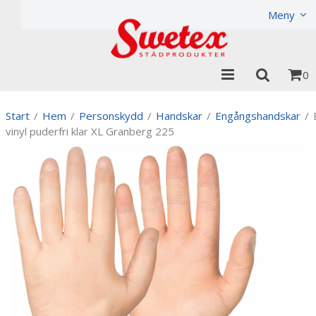
Produkten har lagts i din varukorg
Visa varukorgen
Meny
0
Start
/
Hem
/
Personskydd
/
Handskar
/
Engångshandskar
/
vinyl puderfri klar XL Granberg 225