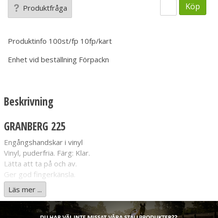
Köp
Produktfråga
Produktinfo
100st/fp 10fp/kart
Enhet vid beställning
Förpackn
Beskrivning
GRANBERG 225
Engångshandskar i vinyl
Vinyl, puderfria. Färg: Klar.
Lätta att ta på och av.
Ger god fingerkänsla.
Silikonfria.
Läs mer ...
Godkända för hantering av livsmedel, dock ej feta livsmedel
(EN 1186).
Vikt 4,5 ± 0,3 g.