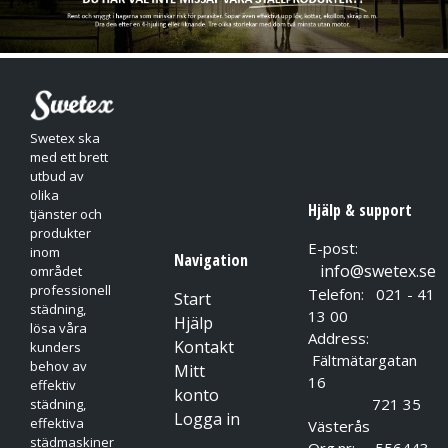
Lämpliga för:
Arbete inom horeca, livsmedelsindustri, butik, samt rengöring
utan kemikalier.
Swetex ska
med ett brett
Viktigt:
utbud av
olika
Hjälp & support
Ska inte användas i direkt kontakt med feta livsmedel. Vid
tjänster och
hantering av feta livsmedel, använd Granberg®
produkter
E-post:
inom
engångshandskar av nitril.
Navigation
info@swetex.se
området
professionell
Telefon: 021 - 41
Start
städning,
13 00
Hjälp
lösa våra
Address:
Kontakt
kunders
Fältmätargatan
behov av
Mitt
16
effektiv
konto
721 35
städning,
Logga in
effektiva
Västerås
städmaskiner
Org.nr: 556443-