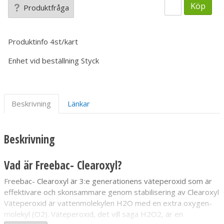
Köp
Produktfråga
Produktinfo
4st/kart
Enhet vid beställning
Styck
Beskrivning
Länkar
Beskrivning
Vad är Freebac- Clearoxyl?
Freebac- Clearoxyl är 3:e generationens väteperoxid som är
effektivare och skonsammare genom stabilisering av Clearoxyl
Väteperoxid är vattenmolekylen H2O med en extra oxygen-
molekyl (O2). Väteperoxid, det vill säga H2O2, är en