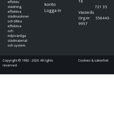
16
Använd biocider på ett säkert sätt. Läs alltid etiketten och
effektiv
konto
721 35
städning,
produktinformation innan användning
Logga in
effektiva
Västerås
Freebac 1,5%
städmaskiner
Org.nr: 556443-
Yt- & handdesinfektion.
och tillika
9957
Används i rena miljöer.
effektiva
Behöver inte eftersköljas.
och
Finns i storlekarna 50ml, 0,75L och 5L.
miljövänliga
städmaterial
och system.
Copyright © 1992 - 2020. All rights
Cookies & säkerhet
reserved.