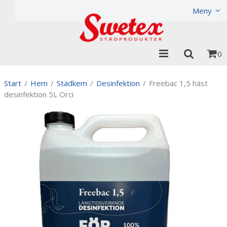
Produkten har lagts i din varukorg
Visa varukorgen
Til
Meny
0
Start
/
Hem
/
Städkem
/
Desinfektion
/
Freebac 1,5 häst
desinfektion 5L Orci