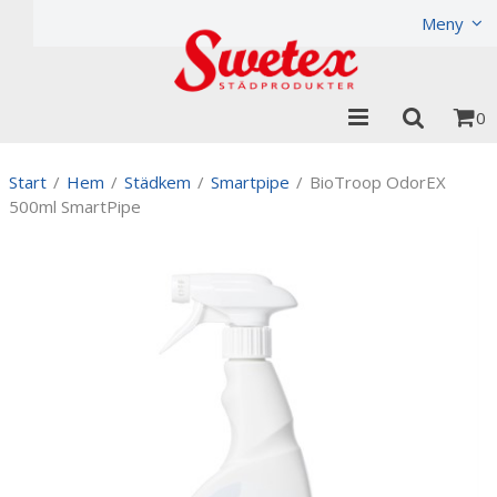
Produkten har lagts i din varukorg
Visa varukorgen
Til
Meny
0
Start
/
Hem
/
Städkem
/
Smartpipe
/
BioTroop OdorEX
500ml SmartPipe