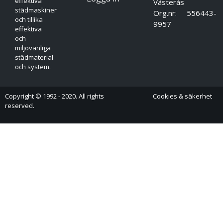
effektiva
Västerås
städmaskiner
Org.nr: 556443-
och tillika
9957
effektiva
och
miljövänliga
städmaterial
och system.
Copyright © 1992 - 2020. All rights
Cookies & säkerhet
reserved.