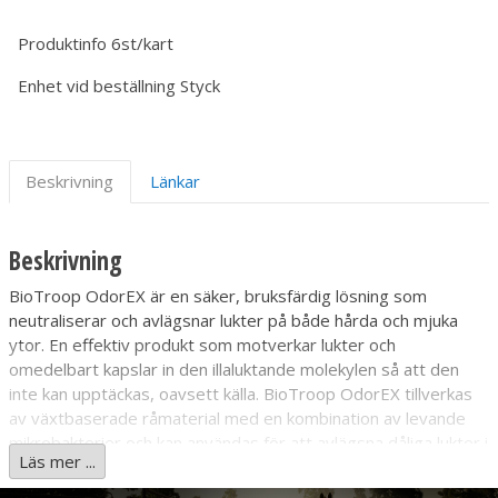
Produktinfo
6st/kart
Enhet vid beställning
Styck
Beskrivning
Länkar
Beskrivning
BioTroop OdorEX är en säker, bruksfärdig lösning som
neutraliserar och avlägsnar lukter på både hårda och mjuka
ytor. En effektiv produkt som motverkar lukter och
omedelbart kapslar in den illaluktande molekylen så att den
inte kan upptäckas, oavsett källa. BioTroop OdorEX tillverkas
av växtbaserade råmaterial med en kombination av levande
mikrobakterier och kan användas för att avlägsna dåliga lukter i
Läs mer ...
bostäder, på hotell och restauranger, vårdanläggningar,
hobby- och fritidsanläggningar samt inom djurskötsel och vid