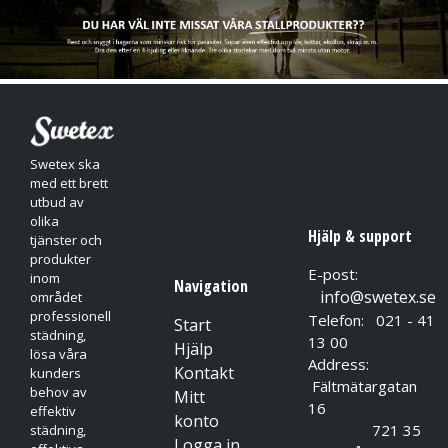
rengöring av fordon.
Swetex ska
med ett brett
utbud av
olika
Hjälp & support
tjänster och
produkter
E-post:
inom
Navigation
info@swetex.se
området
professionell
Telefon: 021 - 41
Start
städning,
13 00
Hjälp
lösa våra
Address:
Kontakt
kunders
Fältmätargatan
behov av
Mitt
16
effektiv
konto
721 35
städning,
Logga in