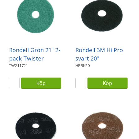
Rondell Grön 21" 2-
Rondell 3M Hi Pro
pack Twister
svart 20"
TW211721
HPBK20
Köp
Köp