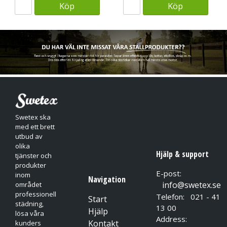
Köp
Köp
Swetex ska
med ett brett
utbud av
olika
Hjälp & support
tjänster och
produkter
E-post:
inom
Navigation
info@swetex.se
området
professionell
Telefon: 021 - 41
Start
städning,
13 00
Hjälp
lösa våra
Address:
Kontakt
kunders