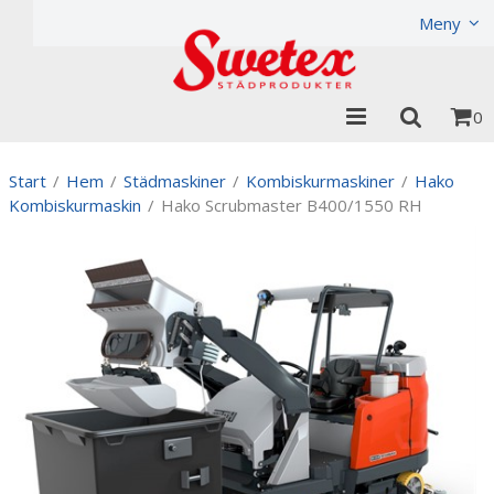
Produkten har lagts i din varukorg
Visa varukorgen
Til
Meny
0
Start
/
Hem
/
Städmaskiner
/
Kombiskurmaskiner
/
Hako
Kombiskurmaskin
/
Hako Scrubmaster B400/1550 RH