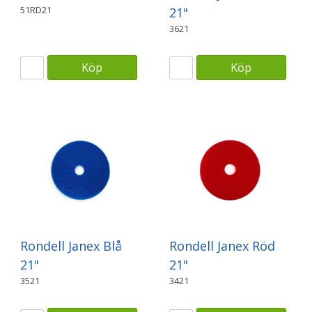
51RD21
21"
3621
Köp
Köp
Rondell Janex Blå
Rondell Janex Röd
21"
21"
3521
3421