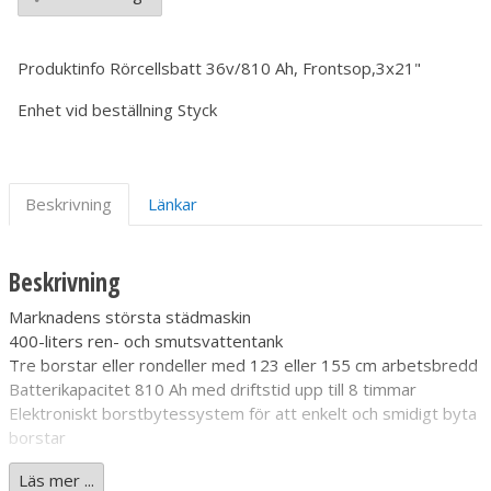
Produktinfo
Rörcellsbatt 36v/810 Ah, Frontsop,3x21"
Enhet vid beställning
Styck
Beskrivning
Länkar
Beskrivning
Marknadens största städmaskin
400-liters ren- och smutsvattentank
Tre borstar eller rondeller med 123 eller 155 cm arbetsbredd
Batterikapacitet 810 Ah med driftstid upp till 8 timmar
Elektroniskt borstbytessystem för att enkelt och smidigt byta
borstar
Läs mer ...
Med sin stora ytprestanda och lilla vändradie ger