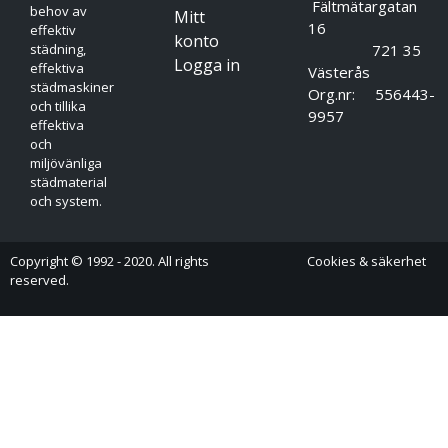
Fältmätargatan
behov av
Mitt
16
effektiv
konto
721 35
städning,
Logga in
effektiva
Västerås
städmaskiner
Org.nr: 556443-
och tillika
9957
effektiva
och
miljövänliga
städmaterial
och system.
Copyright © 1992 - 2020. All rights
Cookies & säkerhet
reserved.