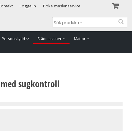
Visa varukorgen
Till kassan
Kontakt
Logga in
Boka maskinservice
Personskydd
Städmaskiner
Mattor
 med sugkontroll