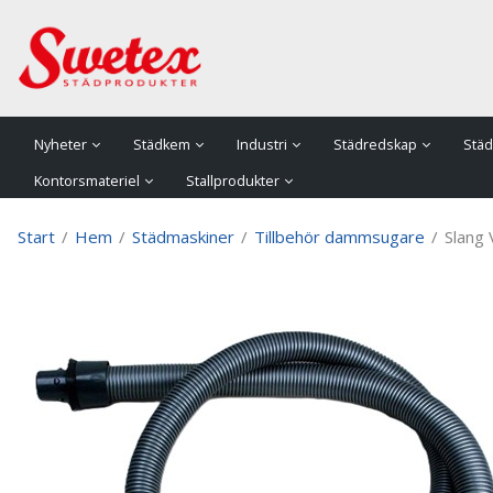
P
Nyheter
Städkem
Industri
Städredskap
Städ
Kontorsmateriel
Stallprodukter
Start
/
Hem
/
Städmaskiner
/
Tillbehör dammsugare
/
Slang