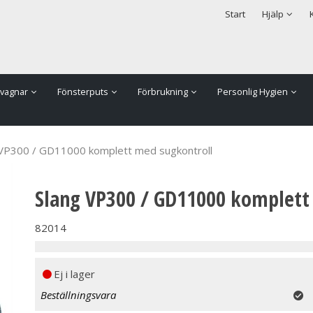
rodukten har lagts i din varukorg
Säkerhet & Cookies
Start
Hjälp
vagnar
Fönsterputs
Förbrukning
Personlig Hygien
 VP300 / GD11000 komplett med sugkontroll
Slang VP300 / GD11000 komplett
82014
Ej i lager
Beställningsvara