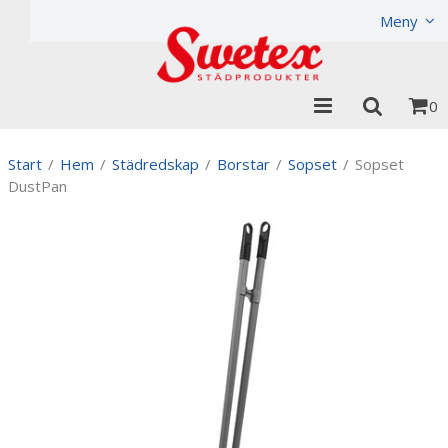
Produkten har lagts i din varukorg
Visa varukorgen
Til
Meny
0
Start
/
Hem
/
Städredskap
/
Borstar
/
Sopset
/
Sopset
DustPan