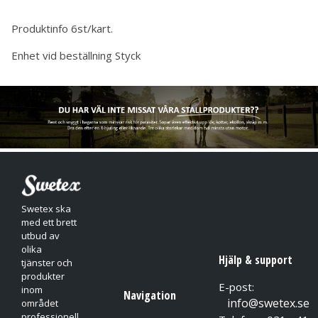
Produktinfo
6st/kart.
Enhet vid beställning
Styck
Swetex ska
med ett brett
utbud av
olika
Hjälp & support
tjänster och
produkter
E-post:
inom
Navigation
info@swetex.se
området
professionell