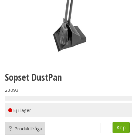
Sopset DustPan
23093
Ej i lager
Köp
Produktfråga