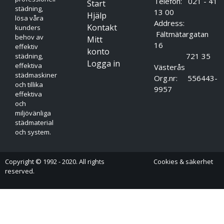
Telefon: 021 - 41
Start
städning,
13 00
Hjälp
lösa våra
Address:
Kontakt
kunders
Fältmätargatan
behov av
Mitt
16
effektiv
konto
721 35
städning,
Logga in
effektiva
Västerås
städmaskiner
Org.nr: 556443-
och tillika
9957
effektiva
och
miljövänliga
städmaterial
och system.
Copyright © 1992 - 2020. All rights
Cookies & säkerhet
reserved.