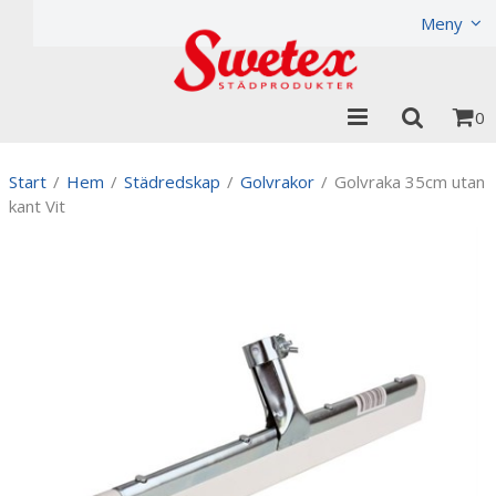
Produkten har lagts i din varukorg
Visa varukorgen
Til
Meny
0
Start
/
Hem
/
Städredskap
/
Golvrakor
/
Golvraka 35cm utan
kant Vit