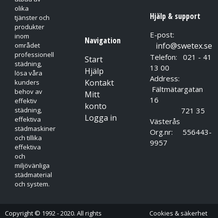
olika
Hjälp & support
tjänster och
produkter
E-post:
inom
Navigation
info@swetex.se
området
professionell
Telefon: 021 - 41
Start
städning,
13 00
Hjälp
lösa våra
Address:
Kontakt
kunders
Fältmätargatan
behov av
Mitt
16
effektiv
konto
721 35
städning,
Logga in
effektiva
Västerås
städmaskiner
Org.nr: 556443-
och tillika
9957
effektiva
och
miljövänliga
städmaterial
och system.
Copyright © 1992 - 2020. All rights
Cookies & säkerhet