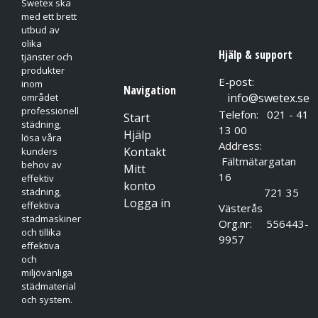
Swetex ska
med ett brett
utbud av
olika
Hjälp & support
tjänster och
produkter
E-post:
inom
Navigation
info@swetex.se
området
professionell
Telefon: 021 - 41
Start
städning,
13 00
Hjälp
lösa våra
Address:
Kontakt
kunders
Fältmätargatan
behov av
Mitt
16
effektiv
konto
721 35
städning,
Logga in
effektiva
Västerås
städmaskiner
Org.nr: 556443-
och tillika
9957
effektiva
och
miljövänliga
städmaterial
och system.