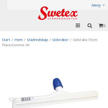
Produkten har lagts i din varukorg
Visa varukorgen
Til
Meny
0
Start
/
Hem
/
Städredskap
/
Golvrakor
/
Golvraka 55cm
Plaststomme Vit