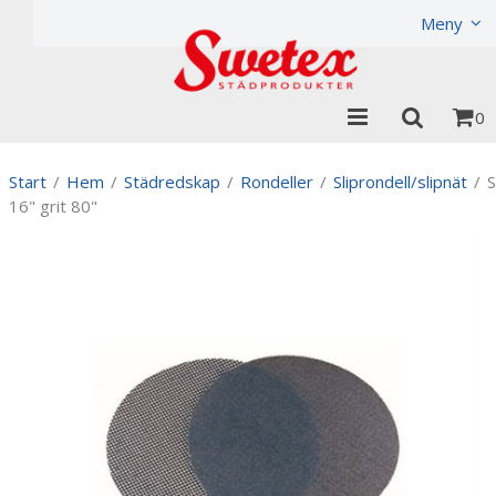
Produkten har lagts i din varukorg
Visa varukorgen
Til
Meny
0
Start
/
Hem
/
Städredskap
/
Rondeller
/
Sliprondell/slipnät
/
S
16" grit 80"