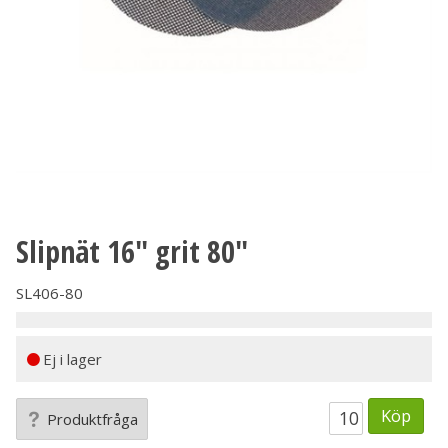
Slipnät 16" grit 80"
SL406-80
Ej i lager
Köp
Produktfråga