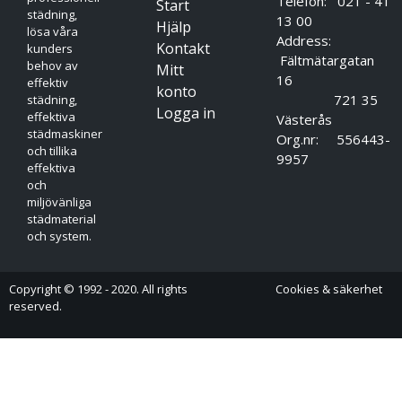
Telefon: 021 - 41
Start
städning,
13 00
Hjälp
lösa våra
Address:
Kontakt
kunders
Fältmätargatan
behov av
Mitt
16
effektiv
konto
721 35
städning,
Logga in
effektiva
Västerås
städmaskiner
Org.nr: 556443-
och tillika
9957
effektiva
och
miljövänliga
städmaterial
och system.
Copyright © 1992 - 2020. All rights
Cookies & säkerhet
reserved.