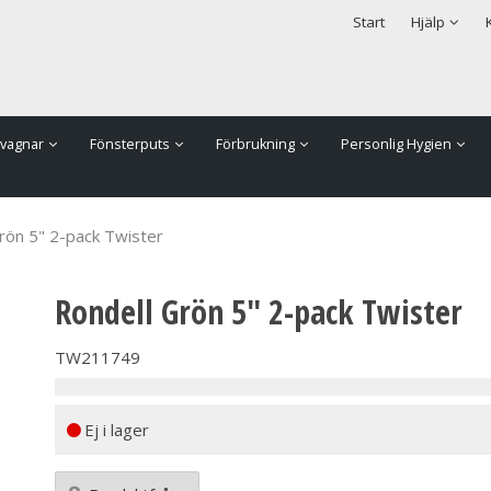
rodukten har lagts i din varukorg
Säkerhet & Cookies
Start
Hjälp
vagnar
Fönsterputs
Förbrukning
Personlig Hygien
rön 5" 2-pack Twister
Rondell Grön 5" 2-pack Twister
TW211749
Ej i lager