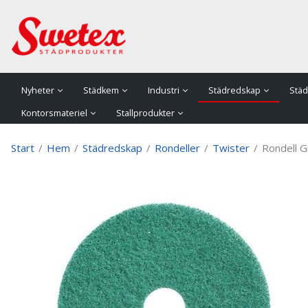
P
Nyheter
Städkem
Industri
Städredskap
Städ
Kontorsmateriel
Stallprodukter
Start
/
Hem
/
Städredskap
/
Rondeller
/
Twister
/
Rondell G