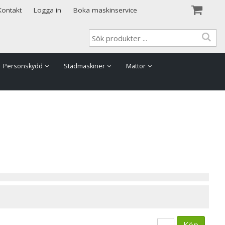
Visa varukorgen
Till kassan
Kontakt
Logga in
Boka maskinservice
Personskydd
Städmaskiner
Mattor
Köp