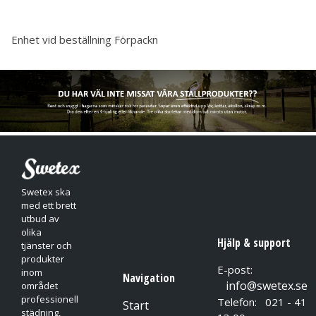
Enhet vid beställning
Förpackn
Swetex ska
med ett brett
utbud av
olika
Hjälp & support
tjänster och
produkter
E-post:
inom
Navigation
info@swetex.se
området
professionell
Telefon: 021 - 41
Start
städning,