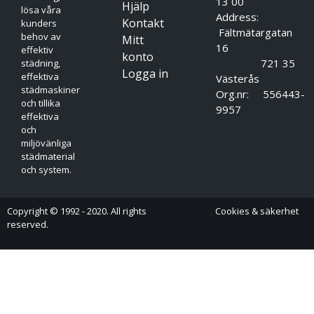
13 00
Hjälp
lösa våra
Address:
Kontakt
kunders
Fältmätargatan
behov av
Mitt
16
effektiv
konto
721 35
städning,
Logga in
effektiva
Västerås
städmaskiner
Org.nr: 556443-
och tillika
9957
effektiva
och
miljövänliga
städmaterial
och system.
Copyright © 1992 - 2020. All rights
Cookies & säkerhet
reserved.