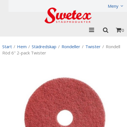
Produkten har lagts i din varukorg
Visa varukorgen
Til
Meny
0
Start
/
Hem
/
Städredskap
/
Rondeller
/
Twister
/
Rondell
Röd 6" 2-pack Twister