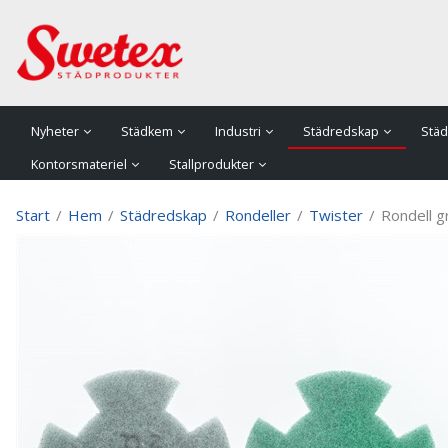
P
Nyheter
Städkem
Industri
Städredskap
Städ
Kontorsmateriel
Stallprodukter
Start
/
Hem
/
Städredskap
/
Rondeller
/
Twister
/
Rondell g