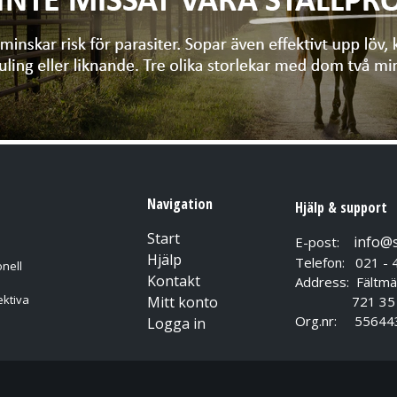
Navigation
Hjälp & support
Start
info@
E-post:
Hjälp
Telefon: 021 - 
nell
Kontakt
Address: Fältmä
ektiva
Mitt konto
721 35 Vä
Org.nr: 55644
Logga in