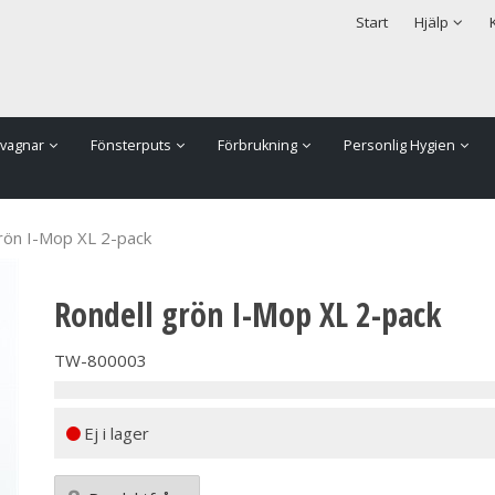
rodukten har lagts i din varukorg
Säkerhet & Cookies
Start
Hjälp
vagnar
Fönsterputs
Förbrukning
Personlig Hygien
rön I-Mop XL 2-pack
Rondell grön I-Mop XL 2-pack
TW-800003
Ej i lager