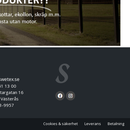
swetex.se
41 13 00
targatan 16
sterås
3-9957
Cookies & säkerhet
Leverans
Betalning