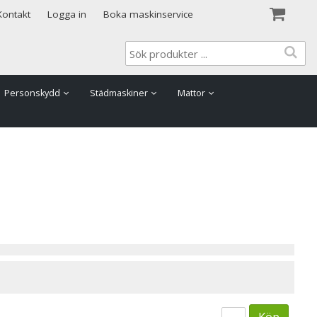
Visa varukorgen
Till kassan
Kontakt
Logga in
Boka maskinservice
Personskydd
Städmaskiner
Mattor
Köp