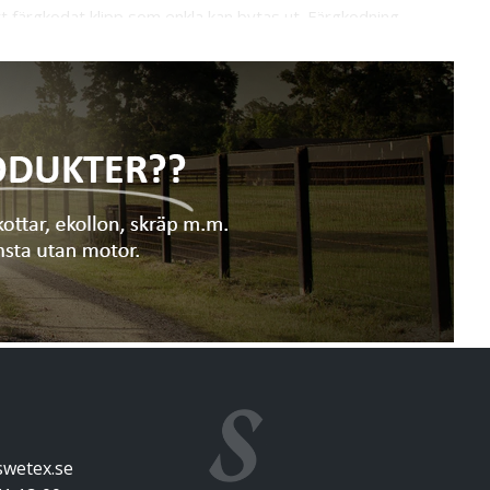
tt färgkodat klipp som enkla kan bytas ut. Färgkodning
swetex.se