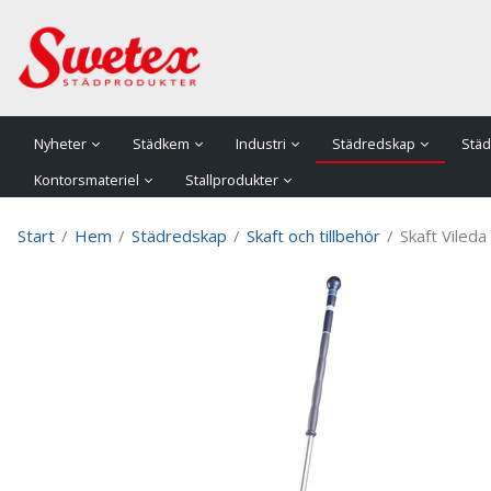
P
Nyheter
Städkem
Industri
Städredskap
Städ
Kontorsmateriel
Stallprodukter
Start
/
Hem
/
Städredskap
/
Skaft och tillbehör
/
Skaft Viled