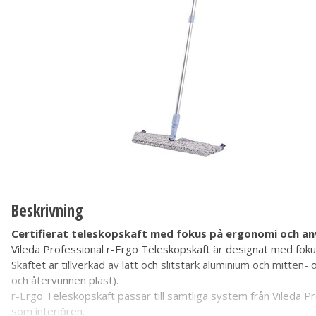
Beskrivning
Certifierat teleskopskaft med fokus på ergonomi och an
Vileda Professional r-Ergo Teleskopskaft är designat med foku
Skaftet är tillverkad av lätt och slitstark aluminium och mitten
och återvunnen plast).
r-Ergo Teleskopskaft passar till samtliga system från Vileda P
som interiören.