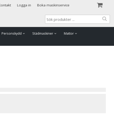
Visa varukorgen
Till kassan
Kontakt
Logga in
Boka maskinservice
Personskydd
Städmaskiner
Mattor