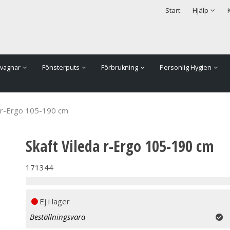
rodukten har lagts i din varukorg
Säkerhet & Cookies
Start
Hjälp
vagnar
Fönsterputs
Förbrukning
Personlig Hygien
a r-Ergo 105-190 cm
Skaft Vileda r-Ergo 105-190 cm
171344
Ej i lager
Beställningsvara