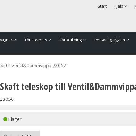
rodukten har lagts i din varukorg
Säkerhet & Cookies
Start
Hjälp
vagnar
Fönsterputs
Förbrukning
Personlig Hygien
kop till Ventil&Dammvippa 23057
Skaft teleskop till Ventil&Dammvipp
23056
I lager