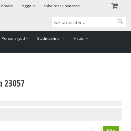
Visa varukorgen
Till kassan
Kontakt
Logga in
Boka maskinservice
Personskydd
Städmaskiner
Mattor
a 23057
Köp