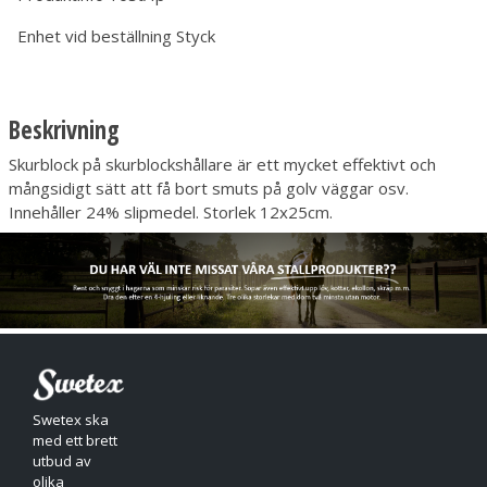
Enhet vid beställning
Styck
Beskrivning
Skurblock på skurblockshållare är ett mycket effektivt och
mångsidigt sätt att få bort smuts på golv väggar osv.
Innehåller 24% slipmedel. Storlek 12x25cm.
Swetex ska
med ett brett
utbud av
olika