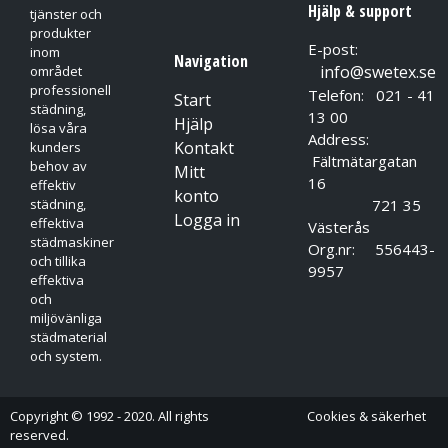
Hjälp & support
tjänster och
produkter
E-post:
inom
Navigation
info@swetex.se
området
professionell
Telefon: 021 - 41
Start
städning,
13 00
Hjälp
lösa våra
Address:
Kontakt
kunders
Fältmätargatan
behov av
Mitt
16
effektiv
konto
721 35
städning,
Logga in
effektiva
Västerås
städmaskiner
Org.nr: 556443-
och tillika
9957
effektiva
och
miljövänliga
städmaterial
och system.
Copyright © 1992 - 2020. All rights
Cookies & säkerhet
reserved.