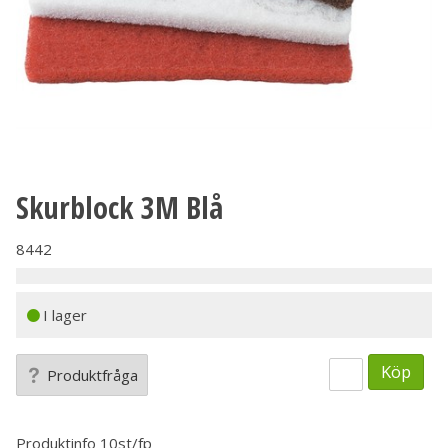
Skurblock 3M Blå
8442
I lager
Köp
Produktfråga
Produktinfo
10st/fp