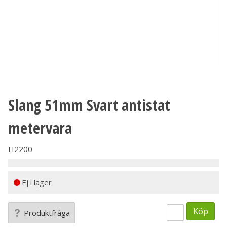
Slang 51mm Svart antistat
metervara
H2200
Ej i lager
Köp
Produktfråga