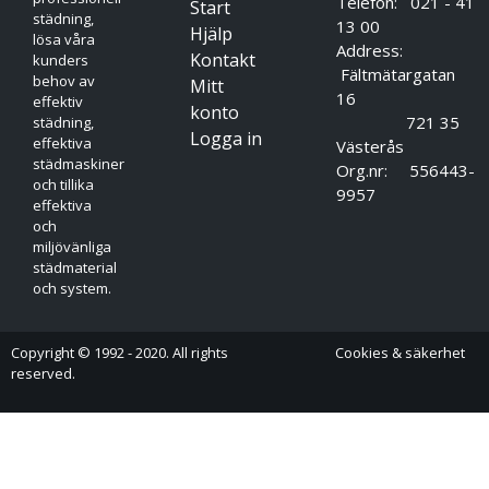
Telefon: 021 - 41
Start
städning,
13 00
Hjälp
lösa våra
Address:
Kontakt
kunders
Fältmätargatan
behov av
Mitt
16
effektiv
konto
721 35
städning,
Logga in
effektiva
Västerås
städmaskiner
Org.nr: 556443-
och tillika
9957
effektiva
och
miljövänliga
städmaterial
och system.
Copyright © 1992 - 2020. All rights
Cookies & säkerhet
reserved.