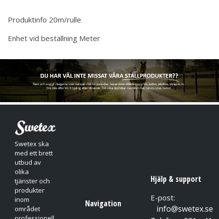
Produktinfo
20m/rulle
Enhet vid beställning
Meter
Swetex ska
med ett brett
utbud av
olika
Hjälp & support
tjänster och
produkter
E-post:
inom
Navigation
info@swetex.se
området
professionell