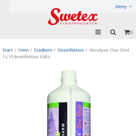
Produkten har lagts i din varukorg
Visa varukorgen
Til
Meny
0
Start
/
Hem
/
Städkem
/
Desinfektion
/
Nocolyse One Shot
1L Ytdesinfektion Kiilto