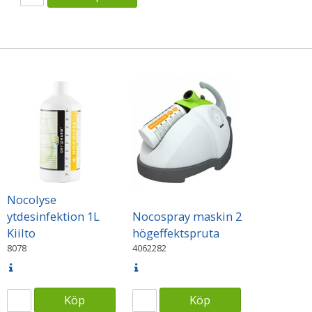
Nocolyse
ytdesinfektion 1L
Nocospray maskin 2
Kiilto
högeffektspruta
8078
4062282
Köp
Köp