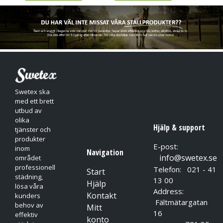
Swetex ska
med ett brett
utbud av
olika
Hjälp & support
tjänster och
produkter
E-post:
inom
Navigation
info@swetex.se
området
professionell
Telefon: 021 - 41
Start
städning,
13 00
Hjälp
lösa våra
Address:
Kontakt
kunders
Fältmätargatan
behov av
Mitt
16
effektiv
konto