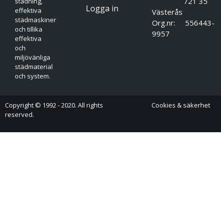
721 35
städning,
Logga in
effektiva
Västerås
städmaskiner
Org.nr: 556443-
och tillika
9957
effektiva
och
miljövänliga
städmaterial
och system.
Copyright © 1992 - 2020. All rights
Cookies & säkerhet
reserved.