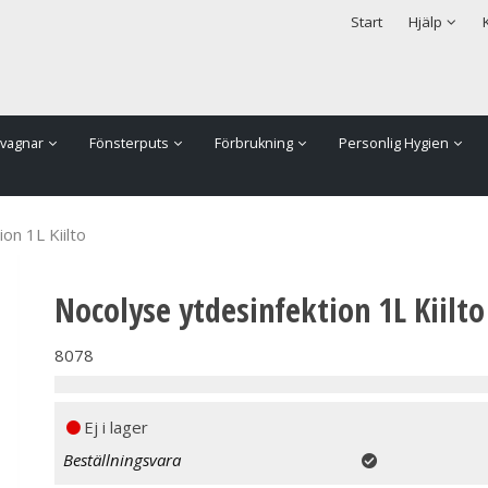
rodukten har lagts i din varukorg
Säkerhet & Cookies
Start
Hjälp
vagnar
Fönsterputs
Förbrukning
Personlig Hygien
on 1L Kiilto
Nocolyse ytdesinfektion 1L Kiilto
8078
Ej i lager
Beställningsvara