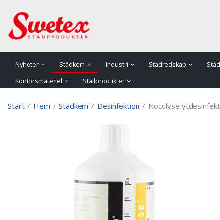
P
Nyheter
Städkem
Industri
Städredskap
Städ
Kontorsmateriel
Stallprodukter
Start
/
Hem
/
Städkem
/
Desinfektion
/
Nocolyse ytdesinfekti