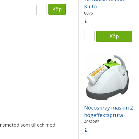
Kiilto
Köp
8076
Köp
Nocospray maskin 2
högeffektspruta
4062282
onsmetod som till och med