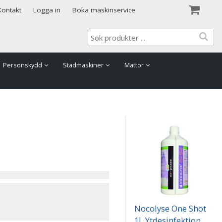
Visa varukorgen
Till kassan
Kontakt
Logga in
Boka maskinservice
Personskydd
Städmaskiner
Mattor
Nocolyse One Shot
1L Ytdesinfektion